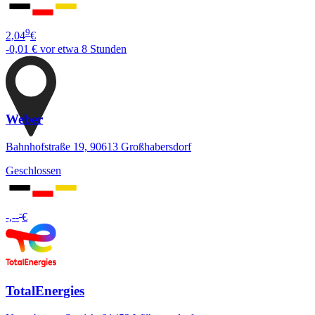
9
2,04
€
-0,01 €
vor etwa 8 Stunden
Weber
Bahnhofstraße 19, 90613 Großhabersdorf
Geschlossen
-
-,--
€
TotalEnergies