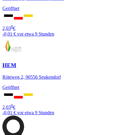
Geöffnet
9
2,03
€
-0,01 €
vor etwa 9 Stunden
HEM
Röteweg 2, 90556 Seukendorf
Geöffnet
9
2,03
€
-0,01 €
vor etwa 9 Stunden