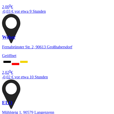
9
2,00
€
-0,03 €
vor etwa 9 Stunden
Weber
Fernabrünster Str. 2, 90613 Großhabersdorf
Geöffnet
9
2,02
€
-0,02 €
vor etwa 10 Stunden
ELO
Mühlsteig 1, 90579 Langenzenn