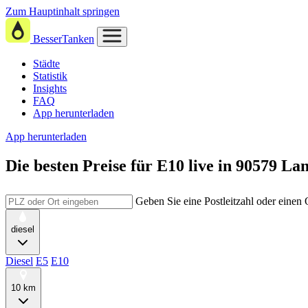
Zum Hauptinhalt springen
BesserTanken
Städte
Statistik
Insights
FAQ
App herunterladen
App herunterladen
Die besten Preise für E10
live in
90579 La
Geben Sie eine Postleitzahl oder einen
diesel
Diesel
E5
E10
10 km