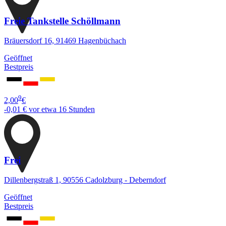
Freie Tankstelle Schöllmann
Bräuersdorf 16, 91469 Hagenbüchach
Geöffnet
Bestpreis
9
2,00
€
-0,01 €
vor etwa 16 Stunden
Frei
Dillenbergstraß 1, 90556 Cadolzburg - Deberndorf
Geöffnet
Bestpreis