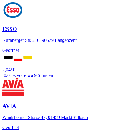
ESSO
Nürnberger Str. 210, 90579 Langenzenn
Geöffnet
9
2,04
€
-0,01 €
vor etwa 9 Stunden
AVIA
Windsheimer Straße 47, 91459 Markt Erlbach
Geöffnet