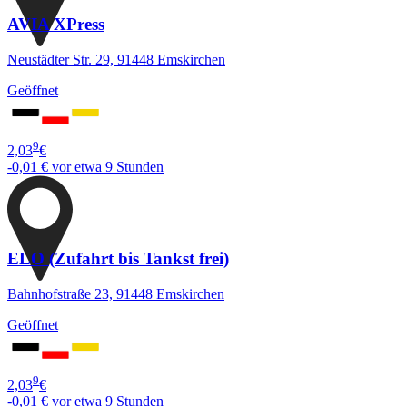
AVIA XPress
Neustädter Str. 29, 91448 Emskirchen
Geöffnet
9
2,03
€
-0,01 €
vor etwa 9 Stunden
ELO (Zufahrt bis Tankst frei)
Bahnhofstraße 23, 91448 Emskirchen
Geöffnet
9
2,03
€
-0,01 €
vor etwa 9 Stunden