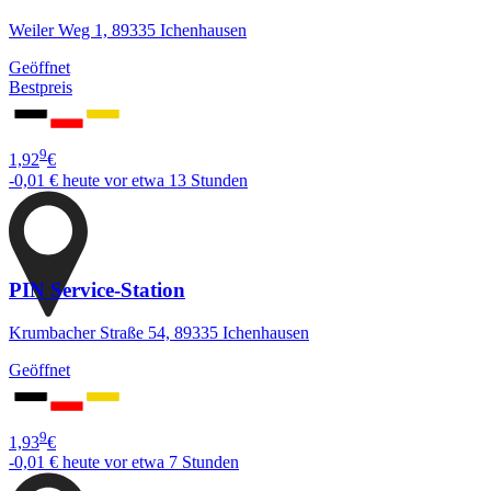
Weiler Weg 1, 89335 Ichenhausen
Geöffnet
Bestpreis
9
1,92
€
-0,01 €
heute vor etwa 13 Stunden
PIN Service-Station
Krumbacher Straße 54, 89335 Ichenhausen
Geöffnet
9
1,93
€
-0,01 €
heute vor etwa 7 Stunden