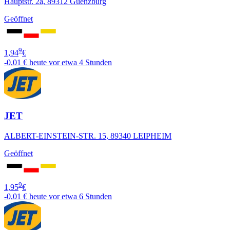
Hauptstr. 2a, 89312 Guenzburg
Geöffnet
9
1,94
€
-0,01 €
heute vor etwa 4 Stunden
JET
ALBERT-EINSTEIN-STR. 15, 89340 LEIPHEIM
Geöffnet
9
1,95
€
-0,01 €
heute vor etwa 6 Stunden