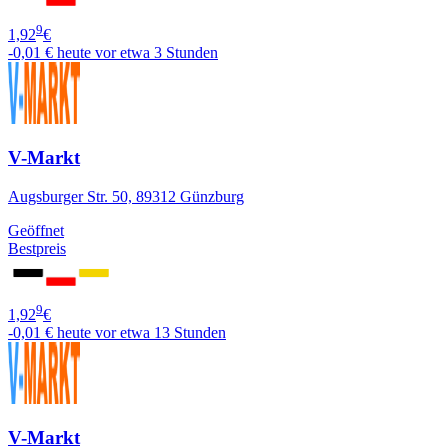
9
1,92
€
-0,01 €
heute vor etwa 3 Stunden
V-Markt
Augsburger Str. 50, 89312 Günzburg
Geöffnet
Bestpreis
9
1,92
€
-0,01 €
heute vor etwa 13 Stunden
V-Markt