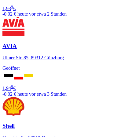
9
1,93
€
-0,02 €
heute vor etwa 2 Stunden
AVIA
Ulmer Str. 85, 89312 Günzburg
Geöffnet
9
1,94
€
-0,02 €
heute vor etwa 3 Stunden
Shell