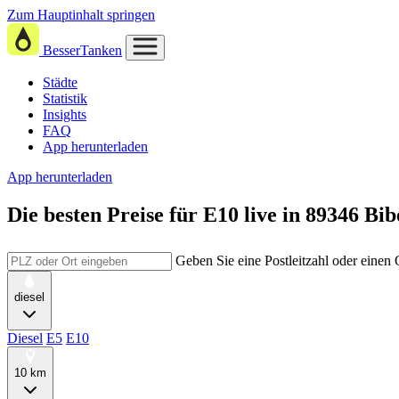
Zum Hauptinhalt springen
BesserTanken
Städte
Statistik
Insights
FAQ
App herunterladen
App herunterladen
Die besten Preise für E10
live in
89346 Bib
Geben Sie eine Postleitzahl oder einen
diesel
Diesel
E5
E10
10 km