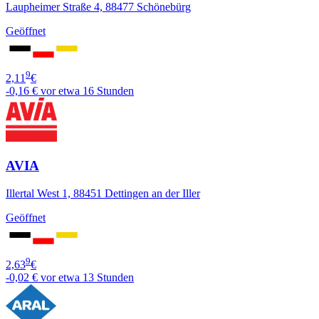
Laupheimer Straße 4, 88477 Schönebürg
Geöffnet
9
2,11
€
-0,16 €
vor etwa 16 Stunden
AVIA
Illertal West 1, 88451 Dettingen an der Iller
Geöffnet
9
2,63
€
-0,02 €
vor etwa 13 Stunden