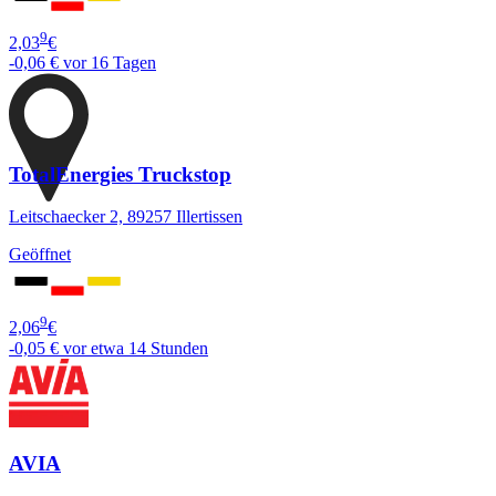
9
2,03
€
-0,06 €
vor 16 Tagen
TotalEnergies Truckstop
Leitschaecker 2, 89257 Illertissen
Geöffnet
9
2,06
€
-0,05 €
vor etwa 14 Stunden
AVIA