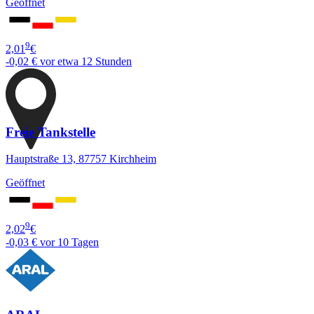
Geöffnet
9
2,01
€
-0,02 €
vor etwa 12 Stunden
Freie Tankstelle
Hauptstraße 13, 87757 Kirchheim
Geöffnet
9
2,02
€
-0,03 €
vor 10 Tagen