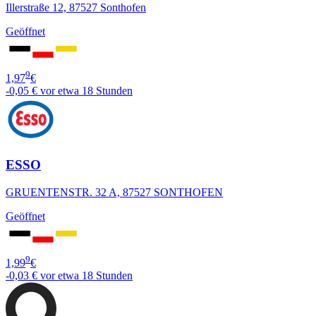
Illerstraße 12, 87527 Sonthofen
Geöffnet
9
1,97
€
-0,05 €
vor etwa 18 Stunden
ESSO
GRUENTENSTR. 32 A, 87527 SONTHOFEN
Geöffnet
9
1,99
€
-0,03 €
vor etwa 18 Stunden