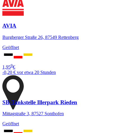
AVIA
Burgberger Straße 26, 87549 Rettenberg
Geöffnet
9
1,95
€
-0,20 €
vor etwa 20 Stunden
SB-Tankstelle Illerpark Rieden
Mittagstraße 3, 87527 Sonthofen
Geöffnet