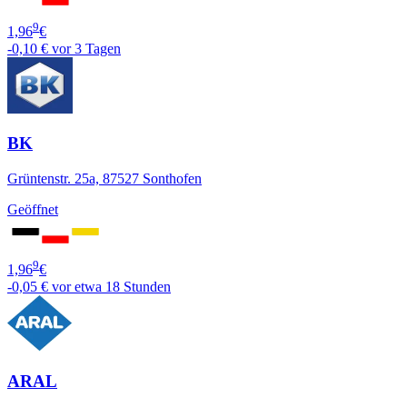
9
1,96
€
-0,10 €
vor 3 Tagen
BK
Grüntenstr. 25a, 87527 Sonthofen
Geöffnet
9
1,96
€
-0,05 €
vor etwa 18 Stunden
ARAL