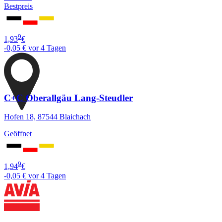
Bestpreis
9
1,93
€
-0,05 €
vor 4 Tagen
C+C Oberallgäu Lang-Steudler
Hofen 18, 87544 Blaichach
Geöffnet
9
1,94
€
-0,05 €
vor 4 Tagen