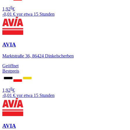
9
1,92
€
-0,01 €
vor etwa 15 Stunden
AVIA
Marktstraße 36, 86424 Dinkelscherben
Geöffnet
Bestpreis
9
1,92
€
-0,01 €
vor etwa 15 Stunden
AVIA