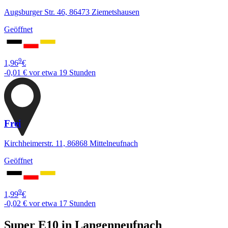
Augsburger Str. 46, 86473 Ziemetshausen
Geöffnet
9
1,96
€
-0,01 €
vor etwa 19 Stunden
Frei
Kirchheimerstr. 11, 86868 Mittelneufnach
Geöffnet
9
1,99
€
-0,02 €
vor etwa 17 Stunden
Super E10 in Langenneufnach