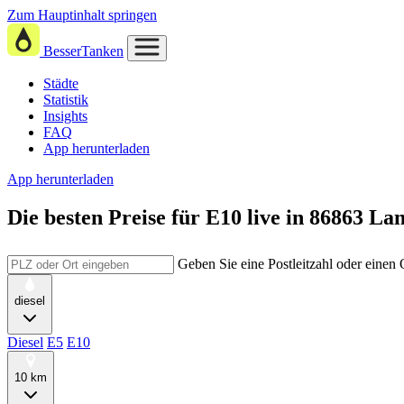
Zum Hauptinhalt springen
BesserTanken
Städte
Statistik
Insights
FAQ
App herunterladen
App herunterladen
Die besten Preise für E10
live in
86863 La
Geben Sie eine Postleitzahl oder einen
diesel
Diesel
E5
E10
10 km