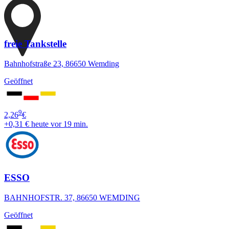
freie Tankstelle
Bahnhofstraße 23, 86650 Wemding
Geöffnet
9
2,26
€
+0,31 €
heute vor 19 min.
ESSO
BAHNHOFSTR. 37, 86650 WEMDING
Geöffnet