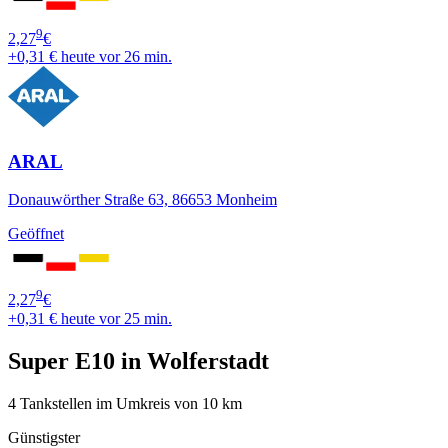
9
2,27
€
+0,31 €
heute vor 26 min.
ARAL
Donauwörther Straße 63, 86653 Monheim
Geöffnet
9
2,27
€
+0,31 €
heute vor 25 min.
Super E10 in Wolferstadt
4 Tankstellen im Umkreis von 10 km
Günstigster