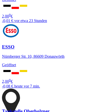
9
2,00
€
-0,01 €
vor etwa 23 Stunden
ESSO
Nürnberger Str. 10, 86609 Donauwörth
Geöffnet
9
2,00
€
-0,08 €
heute vor 7 min.
Tankstelle Oberholzner