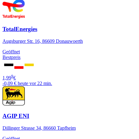
TotalEnergies
Augsburger Str. 16, 86609 Donauwoerth
Geöffnet
Bestpreis
9
1,99
€
-0,09 €
heute vor 22 min.
AGIP ENI
Dillinger Strasse 34, 86660 Tapfheim
Geöffnet