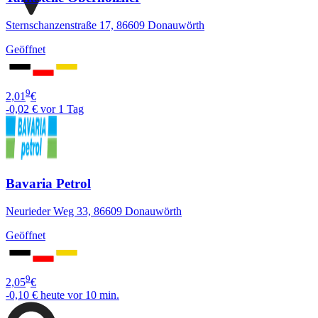
Sternschanzenstraße 17, 86609 Donauwörth
Geöffnet
9
2,01
€
-0,02 €
vor 1 Tag
Bavaria Petrol
Neurieder Weg 33, 86609 Donauwörth
Geöffnet
9
2,05
€
-0,10 €
heute vor 10 min.