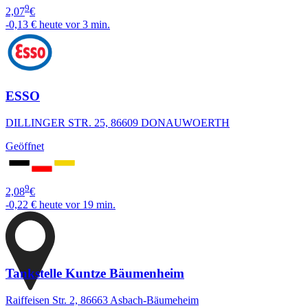
9
2,07
€
-0,13 €
heute vor 3 min.
ESSO
DILLINGER STR. 25, 86609 DONAUWOERTH
Geöffnet
9
2,08
€
-0,22 €
heute vor 19 min.
Tankstelle Kuntze Bäumenheim
Raiffeisen Str. 2, 86663 Asbach-Bäumeheim