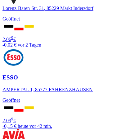
Lorenz-Baren-Str. 31, 85229 Markt Indersdorf
Geöffnet
9
2,06
€
-0,02 €
vor 2 Tagen
ESSO
AMPERTAL 1, 85777 FAHRENZHAUSEN
Geöffnet
9
2,09
€
-0,15 €
heute vor 42 min.