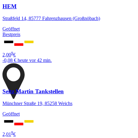
HEM
Straßfeld 14, 85777 Fahrenzhausen (Großnöbach)
Geöffnet
Bestpreis
9
2,00
€
-0,08 €
heute vor 42 min.
Seitz Martin Tankstellen
Münchner Straße 19, 85258 Weichs
Geöffnet
9
2,01
€