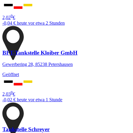
9
2,02
€
-0,04 €
heute vor etwa 2 Stunden
BFT-Tankstelle Kloiber GmbH
Gewerbering 28, 85238 Petershausen
Geöffnet
9
2,03
€
-0,02 €
heute vor etwa 1 Stunde
Tankstelle Schreyer