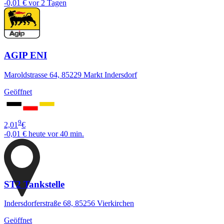
-0,01 €
vor 2 Tagen
AGIP ENI
Maroldstrasse 64, 85229 Markt Indersdorf
Geöffnet
9
2,01
€
-0,01 €
heute vor 40 min.
ST2 Tankstelle
Indersdorferstraße 68, 85256 Vierkirchen
Geöffnet