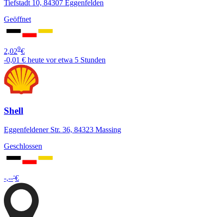
Tiefstadt 10, 84307 Eggenfelden
Geöffnet
9
2,02
€
-0,01 €
heute vor etwa 5 Stunden
Shell
Eggenfeldener Str. 36, 84323 Massing
Geschlossen
-
-,--
€