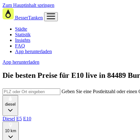
Zum Hauptinhalt springen
BesserTanken
Städte
Statistik
Insights
FAQ
App herunterladen
App herunterladen
Die besten Preise für E10
live in
84489 Bu
Geben Sie eine Postleitzahl oder einen
diesel
Diesel
E5
E10
10 km