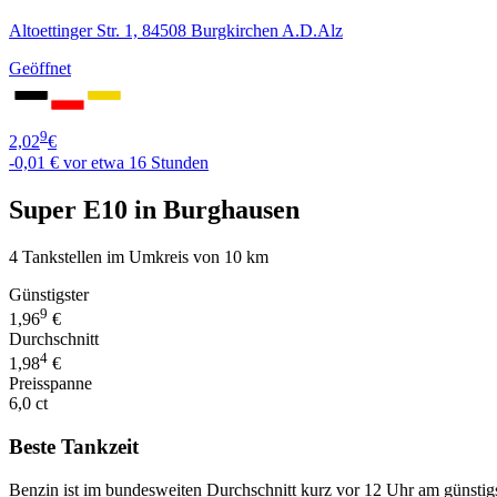
Altoettinger Str. 1, 84508 Burgkirchen A.D.Alz
Geöffnet
9
2,02
€
-0,01 €
vor etwa 16 Stunden
Super E10 in Burghausen
4 Tankstellen im Umkreis von 10 km
Günstigster
9
1,96
€
Durchschnitt
4
1,98
€
Preisspanne
6,0 ct
Beste Tankzeit
Benzin ist im bundesweiten Durchschnitt kurz vor 12 Uhr am günstig