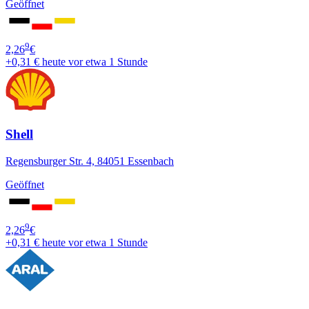
Geöffnet
9
2,26
€
+0,31 €
heute vor etwa 1 Stunde
Shell
Regensburger Str. 4, 84051 Essenbach
Geöffnet
9
2,26
€
+0,31 €
heute vor etwa 1 Stunde