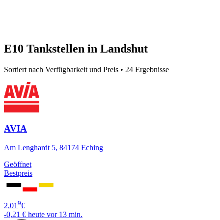
E10 Tankstellen in Landshut
Sortiert nach Verfügbarkeit und Preis • 24 Ergebnisse
AVIA
Am Lenghardt 5, 84174 Eching
Geöffnet
Bestpreis
9
2,01
€
-0,21 €
heute vor 13 min.