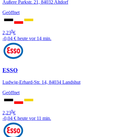
Äußere Parkstr. 21, 84032 Altdorf
Geöffnet
9
2,23
€
-0,04 €
heute vor 14 min.
ESSO
Ludwig-Erhard-Str. 14, 84034 Landshut
Geöffnet
9
2,23
€
-0,04 €
heute vor 11 min.