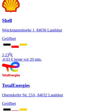
Shell
Weickmannshoehe 1, 84036 Landshut
Geöffnet
9
2,23
€
-0,03 €
heute vor 20 min.
TotalEnergies
Oberndorfer Str. 23A, 84032 Landshut
Geöffnet