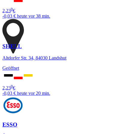
9
2,23
€
-0,03 €
heute vor 38 min.
SHELL
Altdorfer Str. 34, 84030 Landshut
Geöffnet
9
2,23
€
-0,03 €
heute vor 20 min.
ESSO