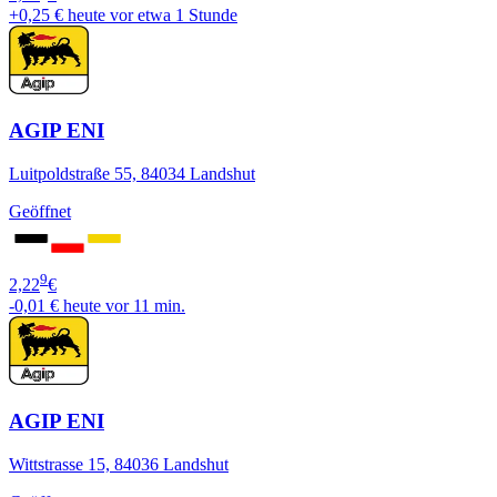
+0,25 €
heute vor etwa 1 Stunde
AGIP ENI
Luitpoldstraße 55, 84034 Landshut
Geöffnet
9
2,22
€
-0,01 €
heute vor 11 min.
AGIP ENI
Wittstrasse 15, 84036 Landshut