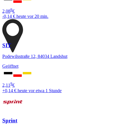
9
2,08
€
-0,14 €
heute vor 20 min.
SIT
Podewilsstraße 12, 84034 Landshut
Geöffnet
9
2,11
€
+0,14 €
heute vor etwa 1 Stunde
Sprint