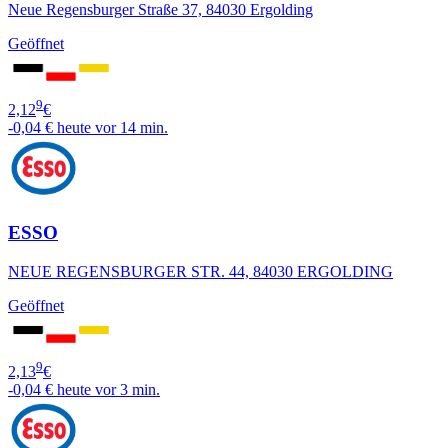
Neue Regensburger Straße 37, 84030 Ergolding
Geöffnet
9
2,12
€
-0,04 €
heute vor 14 min.
ESSO
NEUE REGENSBURGER STR. 44, 84030 ERGOLDING
Geöffnet
9
2,13
€
-0,04 €
heute vor 3 min.