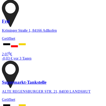
Frei
Kröninger Straße 1, 84166 Adlkofen
Geöffnet
9
2,07
€
-0,03 €
vor 3 Tagen
Supermarkt-Tankstelle
ALTE REGENSBURGER STR. 21, 84030 LANDSHUT
Geöffnet