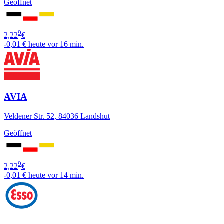
Geöffnet
9
2,22
€
-0,01 €
heute vor 16 min.
AVIA
Veldener Str. 52, 84036 Landshut
Geöffnet
9
2,22
€
-0,01 €
heute vor 14 min.