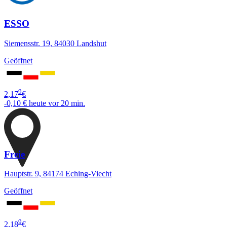
ESSO
Siemensstr. 19, 84030 Landshut
Geöffnet
9
2,17
€
-0,10 €
heute vor 20 min.
Freie
Hauptstr. 9, 84174 Eching-Viecht
Geöffnet
9
2,18
€