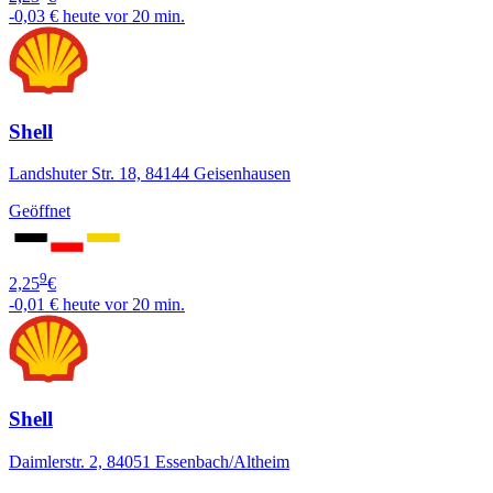
-0,03 €
heute vor 20 min.
Shell
Landshuter Str. 18, 84144 Geisenhausen
Geöffnet
9
2,25
€
-0,01 €
heute vor 20 min.
Shell
Daimlerstr. 2, 84051 Essenbach/Altheim