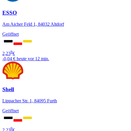
ESSO
Am Aicher Feld 1, 84032 Altdorf
Geöffnet
9
2,23
€
-0,04 €
heute vor 12 min.
Shell
Lippacher Str. 1, 84095 Furth
Geöffnet
9
2,23
€