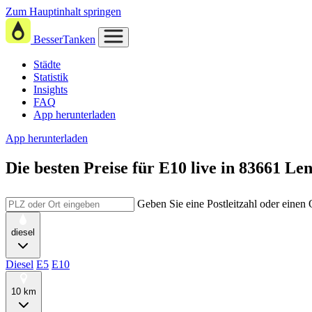
Zum Hauptinhalt springen
BesserTanken
Städte
Statistik
Insights
FAQ
App herunterladen
App herunterladen
Die besten Preise für E10
live in
83661 Len
Geben Sie eine Postleitzahl oder einen
diesel
Diesel
E5
E10
10 km