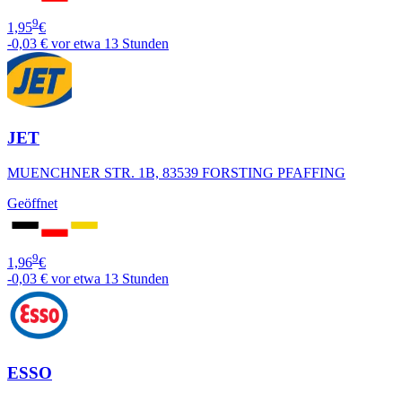
9
1,95
€
-0,03 €
vor etwa 13 Stunden
JET
MUENCHNER STR. 1B, 83539 FORSTING PFAFFING
Geöffnet
9
1,96
€
-0,03 €
vor etwa 13 Stunden
ESSO