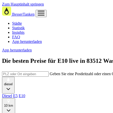
Zum Hauptinhalt springen
BesserTanken
Städte
Statistik
Insights
FAQ
App herunterladen
App herunterladen
Die besten Preise für E10
live in
83512 Wa
Geben Sie eine Postleitzahl oder einen
diesel
Diesel
E5
E10
10 km