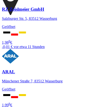
RZ Zeislmeier GmbH
Salzburger Str. 5, 83512 Wasserburg
Geöffnet
9
1,98
€
-0,01 €
vor etwa 11 Stunden
ARAL
Münchener Straße 7, 83512 Wasserburg
Geöffnet
9
1,99
€