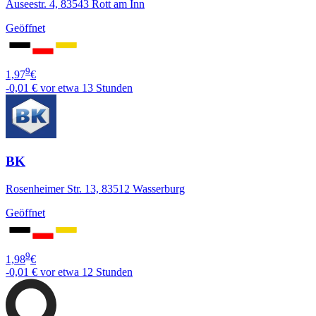
Auseestr. 4, 83543 Rott am Inn
Geöffnet
9
1,97
€
-0,01 €
vor etwa 13 Stunden
BK
Rosenheimer Str. 13, 83512 Wasserburg
Geöffnet
9
1,98
€
-0,01 €
vor etwa 12 Stunden