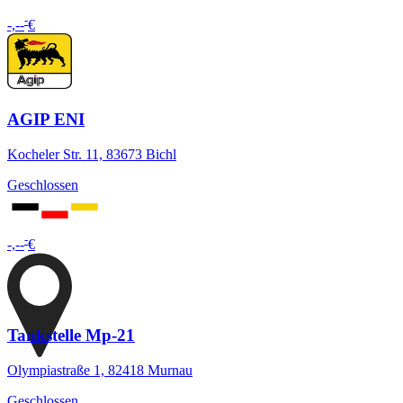
-
-,--
€
AGIP ENI
Kocheler Str. 11, 83673 Bichl
Geschlossen
-
-,--
€
Tankstelle Mp-21
Olympiastraße 1, 82418 Murnau
Geschlossen