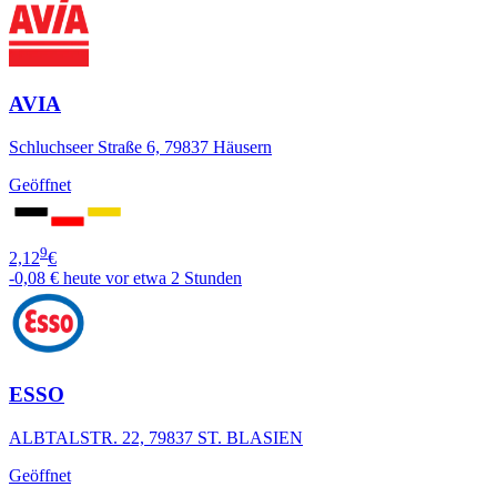
AVIA
Schluchseer Straße 6, 79837 Häusern
Geöffnet
9
2,12
€
-0,08 €
heute vor etwa 2 Stunden
ESSO
ALBTALSTR. 22, 79837 ST. BLASIEN
Geöffnet