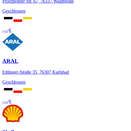
Pforzheimer Str. 67, 76337 Waldbronn
Geschlossen
-
-,--
€
ARAL
Ettlinger-Straße 35, 76307 Karlsbad
Geschlossen
-
-,--
€