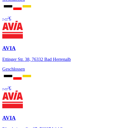
-
-,--
€
AVIA
Ettinger Str. 38, 76332 Bad Herrenalb
Geschlossen
-
-,--
€
AVIA