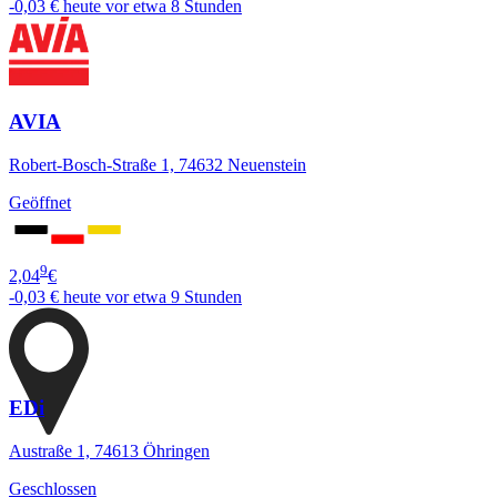
-0,03 €
heute vor etwa 8 Stunden
AVIA
Robert-Bosch-Straße 1, 74632 Neuenstein
Geöffnet
9
2,04
€
-0,03 €
heute vor etwa 9 Stunden
EDi
Austraße 1, 74613 Öhringen
Geschlossen