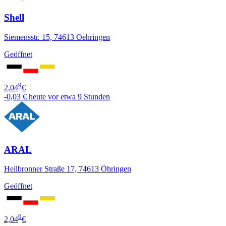
Shell
Siemensstr. 15, 74613 Oehringen
Geöffnet
9
2,04
€
-0,03 €
heute vor etwa 9 Stunden
ARAL
Heilbronner Straße 17, 74613 Öhringen
Geöffnet
9
2,04
€