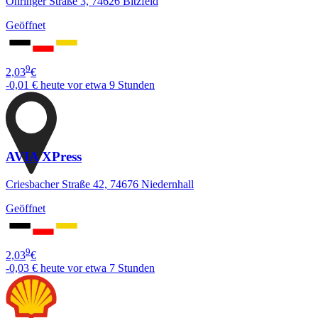
Öhringer Straße 3, 74626 Bitzfeld
Geöffnet
9
2,03
€
-0,01 €
heute vor etwa 9 Stunden
AVIA XPress
Criesbacher Straße 42, 74676 Niedernhall
Geöffnet
9
2,03
€
-0,03 €
heute vor etwa 7 Stunden