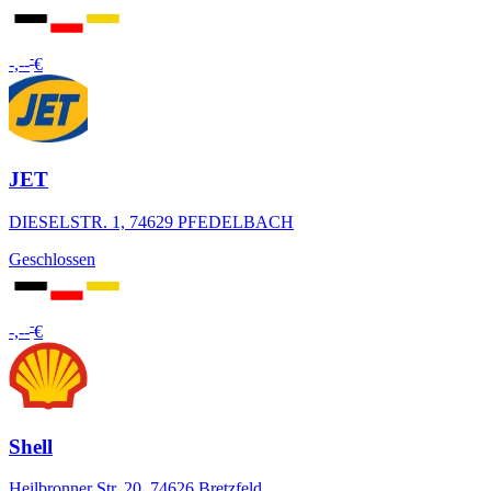
-
-,--
€
JET
DIESELSTR. 1, 74629 PFEDELBACH
Geschlossen
-
-,--
€
Shell
Heilbronner Str. 20, 74626 Bretzfeld