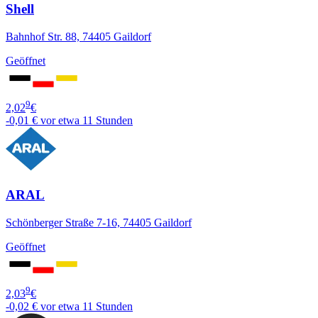
Shell
Bahnhof Str. 88, 74405 Gaildorf
Geöffnet
9
2,02
€
-0,01 €
vor etwa 11 Stunden
ARAL
Schönberger Straße 7-16, 74405 Gaildorf
Geöffnet
9
2,03
€
-0,02 €
vor etwa 11 Stunden