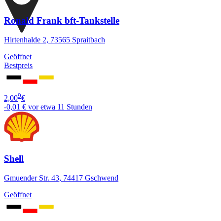
Ronald Frank bft-Tankstelle
Hirtenhalde 2, 73565 Spraitbach
Geöffnet
Bestpreis
9
2,00
€
-0,01 €
vor etwa 11 Stunden
Shell
Gmuender Str. 43, 74417 Gschwend
Geöffnet