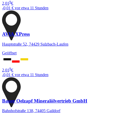
9
2,01
€
-0,01 €
vor etwa 11 Stunden
AVIA XPress
Hauptstraße 52, 74429 Sulzbach-Laufen
Geöffnet
9
2,01
€
-0,01 €
vor etwa 11 Stunden
Bauer Oelzapf Mineralölvertrieb GmbH
Bahnhofstraße 138, 74405 Gaildorf