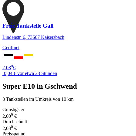
Freie Tankstelle Gall
Lindenstr. 6, 73667 Kaisersbach
Geöffnet
9
2,08
€
-0,04 €
vor etwa 23 Stunden
Super E10 in Gschwend
8 Tankstellen im Umkreis von 10 km
Günstigster
9
2,00
€
Durchschnitt
0
2,03
€
Preisspanne