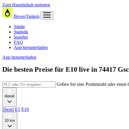
Zum Hauptinhalt springen
BesserTanken
Städte
Statistik
Insights
FAQ
App herunterladen
App herunterladen
Die besten Preise für E10
live in
74417 Gs
Geben Sie eine Postleitzahl oder einen
diesel
Diesel
E5
E10
10 km