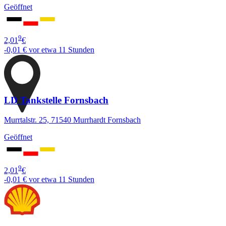
Geöffnet
9
2,01
€
-0,01 €
vor etwa 11 Stunden
LD Tankstelle Fornsbach
Murrtalstr. 25, 71540 Murrhardt Fornsbach
Geöffnet
9
2,01
€
-0,01 €
vor etwa 11 Stunden