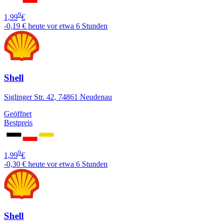
9
1,99
€
-0,19 €
heute vor etwa 6 Stunden
Shell
Siglinger Str. 42, 74861 Neudenau
Geöffnet
Bestpreis
9
1,99
€
-0,30 €
heute vor etwa 6 Stunden
Shell