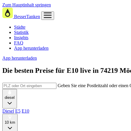
Zum Hauptinhalt springen
BesserTanken
Städte
Statistik
Insights
FAQ
App herunterladen
App herunterladen
Die besten Preise für E10
live in
74219 Mö
Geben Sie eine Postleitzahl oder einen
diesel
Diesel
E5
E10
10 km