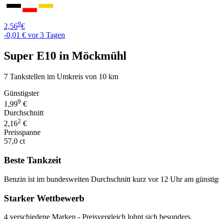
9
2,56
€
-0,01 €
vor 3 Tagen
Super E10 in Möckmühl
7 Tankstellen im Umkreis von 10 km
Günstigster
9
1,99
€
Durchschnitt
2
2,16
€
Preisspanne
57,0 ct
Beste Tankzeit
Benzin ist im bundesweiten Durchschnitt kurz vor 12 Uhr am günstig
Starker Wettbewerb
4 verschiedene Marken - Preisvergleich lohnt sich besonders.