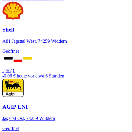
Shell
A81 Jagsttal West, 74259 Widdern
Geöffnet
9
2,56
€
-0,06 €
heute vor etwa 6 Stunden
AGIP ENI
Jagsttal-Ost, 74259 Widdern
Geöffnet