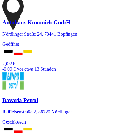
Autohaus Kummich GmbH
Nördlinger Straße 24, 73441 Bopfingen
Geöffnet
9
2,03
€
-0,09 €
vor etwa 13 Stunden
Bavaria Petrol
Raiffeisenstraße 2, 86720 Nördlingen
Geschlossen