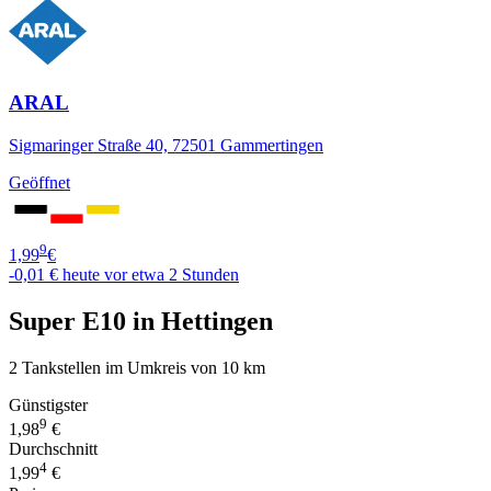
ARAL
Sigmaringer Straße 40, 72501 Gammertingen
Geöffnet
9
1,99
€
-0,01 €
heute vor etwa 2 Stunden
Super E10 in Hettingen
2 Tankstellen im Umkreis von 10 km
Günstigster
9
1,98
€
Durchschnitt
4
1,99
€