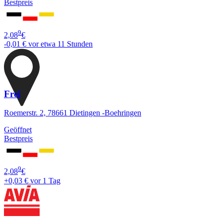
Bestpreis
9
2,08
€
-0,01 €
vor etwa 11 Stunden
Frei
Roemerstr. 2, 78661 Dietingen -Boehringen
Geöffnet
Bestpreis
9
2,08
€
+0,03 €
vor 1 Tag