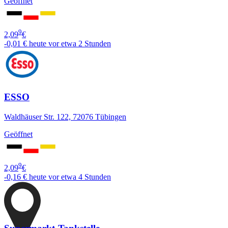
Geöffnet
9
2,09
€
-0,01 €
heute vor etwa 2 Stunden
ESSO
Waldhäuser Str. 122, 72076 Tübingen
Geöffnet
9
2,09
€
-0,16 €
heute vor etwa 4 Stunden