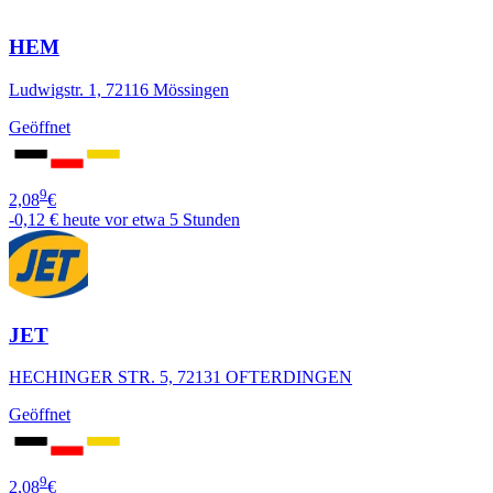
HEM
Ludwigstr. 1, 72116 Mössingen
Geöffnet
9
2,08
€
-0,12 €
heute vor etwa 5 Stunden
JET
HECHINGER STR. 5, 72131 OFTERDINGEN
Geöffnet
9
2,08
€