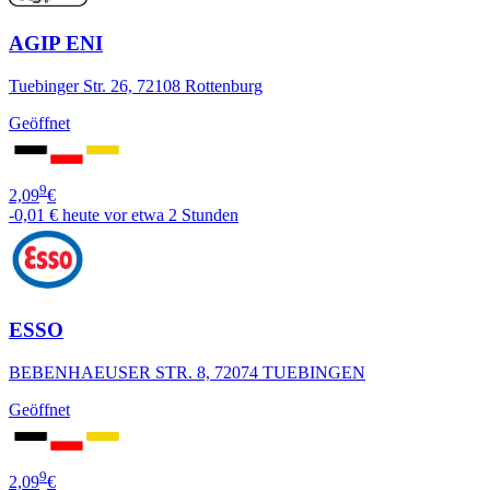
AGIP ENI
Tuebinger Str. 26, 72108 Rottenburg
Geöffnet
9
2,09
€
-0,01 €
heute vor etwa 2 Stunden
ESSO
BEBENHAEUSER STR. 8, 72074 TUEBINGEN
Geöffnet
9
2,09
€