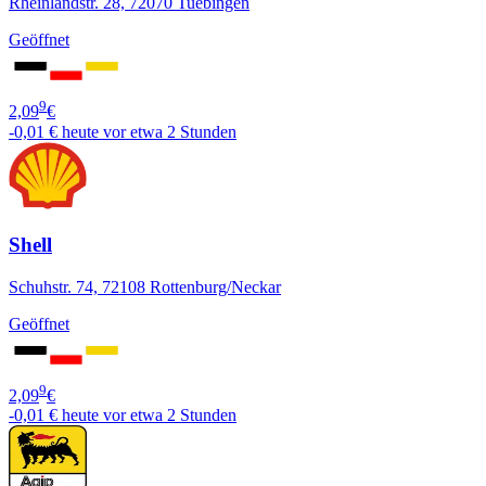
Rheinlandstr. 28, 72070 Tuebingen
Geöffnet
9
2,09
€
-0,01 €
heute vor etwa 2 Stunden
Shell
Schuhstr. 74, 72108 Rottenburg/Neckar
Geöffnet
9
2,09
€
-0,01 €
heute vor etwa 2 Stunden