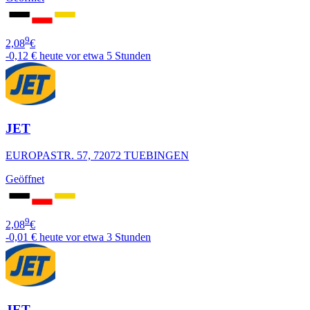
9
2,08
€
-0,12 €
heute vor etwa 5 Stunden
JET
EUROPASTR. 57, 72072 TUEBINGEN
Geöffnet
9
2,08
€
-0,01 €
heute vor etwa 3 Stunden
JET