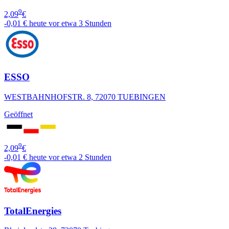
9
2,09
€
-0,01 €
heute vor etwa 3 Stunden
ESSO
WESTBAHNHOFSTR. 8, 72070 TUEBINGEN
Geöffnet
9
2,09
€
-0,01 €
heute vor etwa 2 Stunden
TotalEnergies