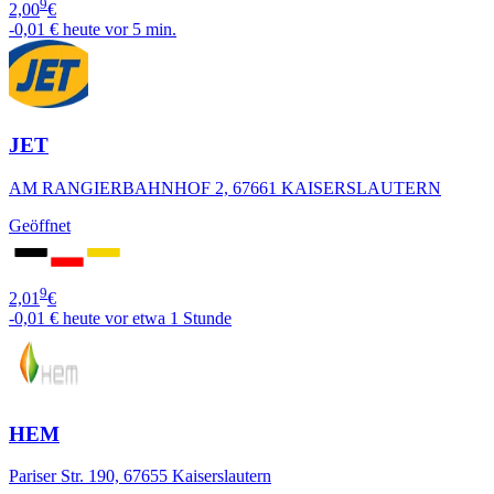
9
2,00
€
-0,01 €
heute vor 5 min.
JET
AM RANGIERBAHNHOF 2, 67661 KAISERSLAUTERN
Geöffnet
9
2,01
€
-0,01 €
heute vor etwa 1 Stunde
HEM
Pariser Str. 190, 67655 Kaiserslautern