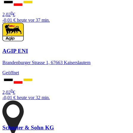
9
2,02
€
-0,01 €
heute vor 37 min.
AGIP ENI
Brandenburger Strasse 1, 67663 Kaiserslautern
Geöffnet
9
2,02
€
-0,01 €
heute vor 32 min.
Schuster & Sohn KG