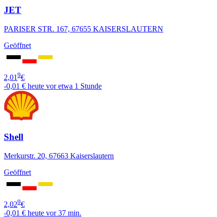
JET
PARISER STR. 167, 67655 KAISERSLAUTERN
Geöffnet
9
2,01
€
-0,01 €
heute vor etwa 1 Stunde
Shell
Merkurstr. 20, 67663 Kaiserslautern
Geöffnet
9
2,02
€
-0,01 €
heute vor 37 min.