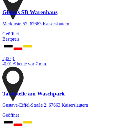
Globus SB Warenhaus
Merkurstr. 57, 67663 Kaiserslautern
Geöffnet
Bestpreis
8
2,00
€
-0,01 €
heute vor 7 min.
Tankstelle am Waschpark
Gustave-Eiffel-Straße 2, 67663 Kaiserslautern
Geöffnet