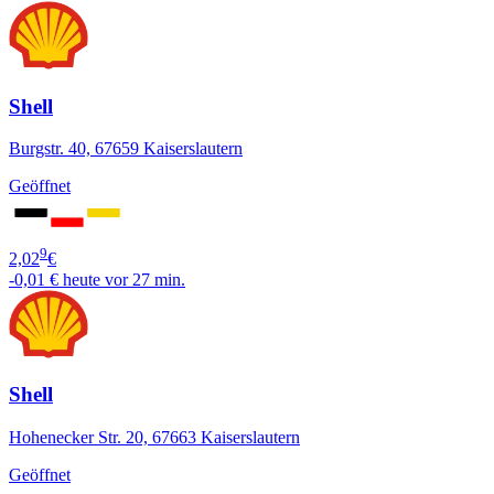
Shell
Burgstr. 40, 67659 Kaiserslautern
Geöffnet
9
2,02
€
-0,01 €
heute vor 27 min.
Shell
Hohenecker Str. 20, 67663 Kaiserslautern
Geöffnet