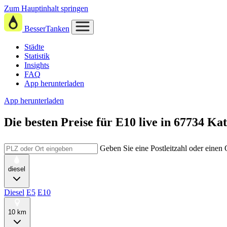
Zum Hauptinhalt springen
BesserTanken
Städte
Statistik
Insights
FAQ
App herunterladen
App herunterladen
Die besten Preise für E10
live in
67734 Kat
Geben Sie eine Postleitzahl oder einen
diesel
Diesel
E5
E10
10 km