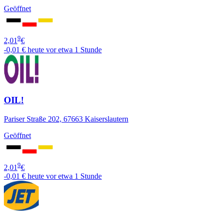
Geöffnet
9
2,01
€
-0,01 €
heute vor etwa 1 Stunde
OIL!
Pariser Straße 202, 67663 Kaiserslautern
Geöffnet
9
2,01
€
-0,01 €
heute vor etwa 1 Stunde