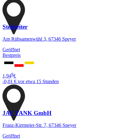
Steigleiter
Am Rübsamenwühl 3, 67346 Speyer
Geöffnet
Bestpreis
9
1,94
€
-0,01 €
vor etwa 15 Stunden
JAF TANK GmbH
Franz-Kirrmeier-Str. 7, 67346 Speyer
Geöffnet