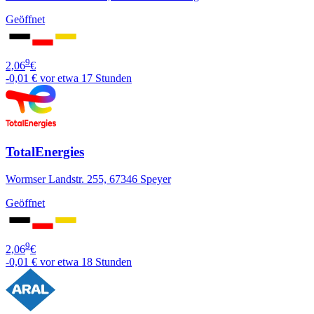
Geöffnet
9
2,06
€
-0,01 €
vor etwa 17 Stunden
TotalEnergies
Wormser Landstr. 255, 67346 Speyer
Geöffnet
9
2,06
€
-0,01 €
vor etwa 18 Stunden