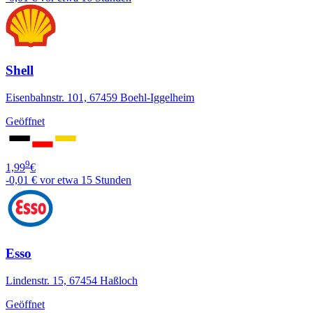
Shell
Eisenbahnstr. 101, 67459 Boehl-Iggelheim
Geöffnet
9
1,99
€
-0,01 €
vor etwa 15 Stunden
Esso
Lindenstr. 15, 67454 Haßloch
Geöffnet