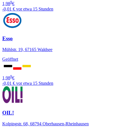
9
1,98
€
-0,01 €
vor etwa 15 Stunden
Esso
Mühlstr. 19, 67165 Waldsee
Geöffnet
9
1,98
€
-0,01 €
vor etwa 15 Stunden
OIL!
Kolpingstr. 68, 68794 Oberhausen-Rheinhausen