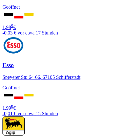
Geöffnet
9
1,98
€
-0,03 €
vor etwa 17 Stunden
Esso
Speyerer Str. 64-66, 67105 Schifferstadt
Geöffnet
9
1,99
€
-0,01 €
vor etwa 15 Stunden