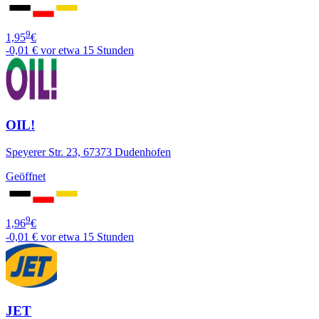
9
1,95
€
-0,01 €
vor etwa 15 Stunden
OIL!
Speyerer Str. 23, 67373 Dudenhofen
Geöffnet
9
1,96
€
-0,01 €
vor etwa 15 Stunden
JET