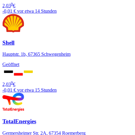
9
2,03
€
-0,01 €
vor etwa 14 Stunden
Shell
Hauptstr. 1b, 67365 Schwegenheim
Geöffnet
9
2,03
€
-0,01 €
vor etwa 15 Stunden
TotalEnergies
Germersheimer Str. 2A, 67354 Roemerberg