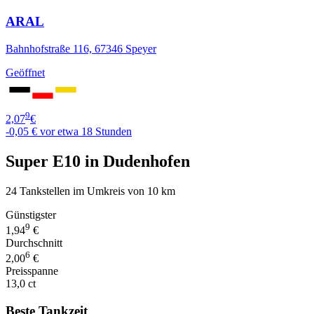
ARAL
Bahnhofstraße 116, 67346 Speyer
Geöffnet
9
2,07
€
-0,05 €
vor etwa 18 Stunden
Super E10 in Dudenhofen
24 Tankstellen im Umkreis von 10 km
Günstigster
9
1,94
€
Durchschnitt
6
2,00
€
Preisspanne
13,0 ct
Beste Tankzeit