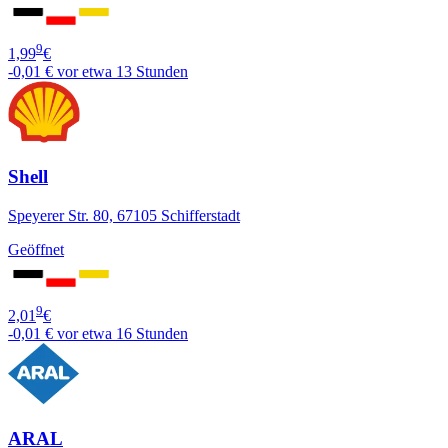
9
1,99
€
-0,01 €
vor etwa 13 Stunden
Shell
Speyerer Str. 80, 67105 Schifferstadt
Geöffnet
9
2,01
€
-0,01 €
vor etwa 16 Stunden
ARAL