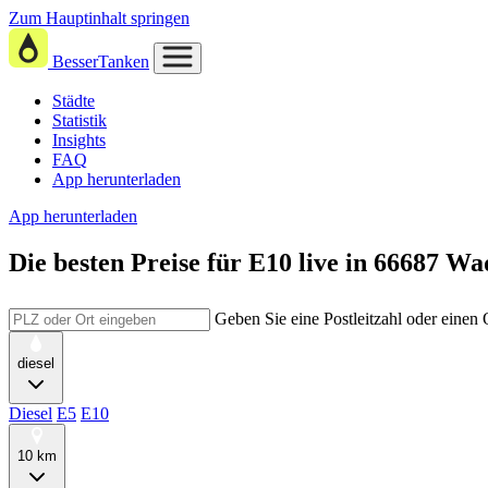
Zum Hauptinhalt springen
BesserTanken
Städte
Statistik
Insights
FAQ
App herunterladen
App herunterladen
Die besten Preise für E10
live in
66687 Wa
Geben Sie eine Postleitzahl oder einen
diesel
Diesel
E5
E10
10 km