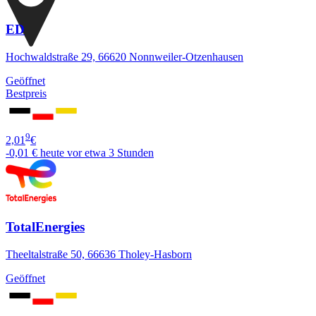
ED
Hochwaldstraße 29, 66620 Nonnweiler-Otzenhausen
Geöffnet
Bestpreis
9
2,01
€
-0,01 €
heute vor etwa 3 Stunden
TotalEnergies
Theeltalstraße 50, 66636 Tholey-Hasborn
Geöffnet