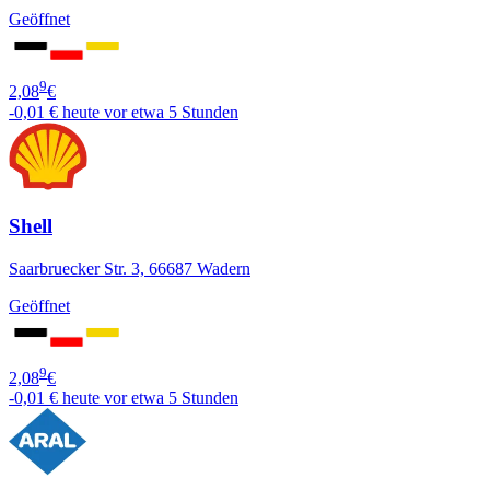
Geöffnet
9
2,08
€
-0,01 €
heute vor etwa 5 Stunden
Shell
Saarbruecker Str. 3, 66687 Wadern
Geöffnet
9
2,08
€
-0,01 €
heute vor etwa 5 Stunden