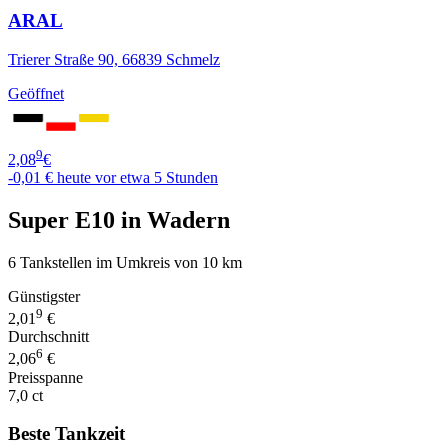
ARAL
Trierer Straße 90, 66839 Schmelz
Geöffnet
9
2,08
€
-0,01 €
heute vor etwa 5 Stunden
Super E10 in Wadern
6 Tankstellen im Umkreis von 10 km
Günstigster
9
2,01
€
Durchschnitt
6
2,06
€
Preisspanne
7,0 ct
Beste Tankzeit