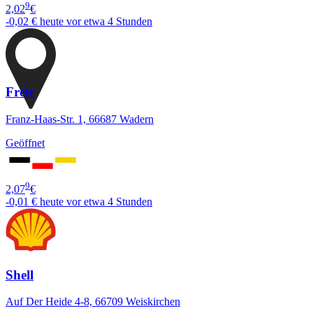
9
2,02
€
-0,02 €
heute vor etwa 4 Stunden
Freie
Franz-Haas-Str. 1, 66687 Wadern
Geöffnet
9
2,07
€
-0,01 €
heute vor etwa 4 Stunden
Shell
Auf Der Heide 4-8, 66709 Weiskirchen