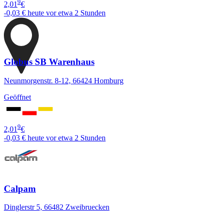
9
2,01
€
-0,03 €
heute vor etwa 2 Stunden
Globus SB Warenhaus
Neunmorgenstr. 8-12, 66424 Homburg
Geöffnet
9
2,01
€
-0,03 €
heute vor etwa 2 Stunden
Calpam
Dinglerstr 5, 66482 Zweibruecken