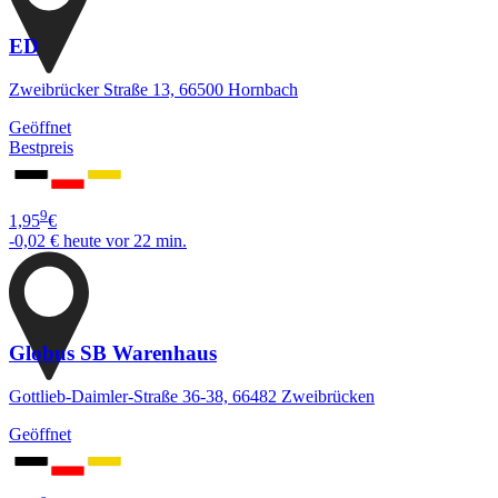
ED
Zweibrücker Straße 13, 66500 Hornbach
Geöffnet
Bestpreis
9
1,95
€
-0,02 €
heute vor 22 min.
Globus SB Warenhaus
Gottlieb-Daimler-Straße 36-38, 66482 Zweibrücken
Geöffnet