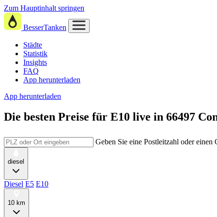
Zum Hauptinhalt springen
BesserTanken
Städte
Statistik
Insights
FAQ
App herunterladen
App herunterladen
Die besten Preise für E10
live in
66497 Co
Geben Sie eine Postleitzahl oder einen
diesel
Diesel
E5
E10
10 km