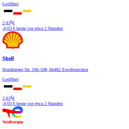
Geöffnet
9
2,03
€
-0,03 €
heute vor etwa 2 Stunden
Shell
Homburger Str. 106-108, 66482 Zweibruecken
Geöffnet
9
2,03
€
-0,03 €
heute vor etwa 2 Stunden