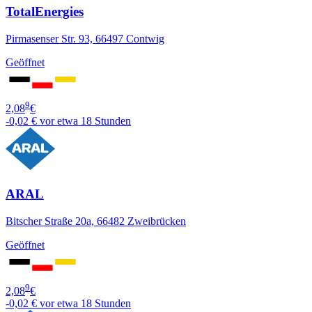
TotalEnergies
Pirmasenser Str. 93, 66497 Contwig
Geöffnet
9
2,08
€
-0,02 €
vor etwa 18 Stunden
ARAL
Bitscher Straße 20a, 66482 Zweibrücken
Geöffnet
9
2,08
€
-0,02 €
vor etwa 18 Stunden