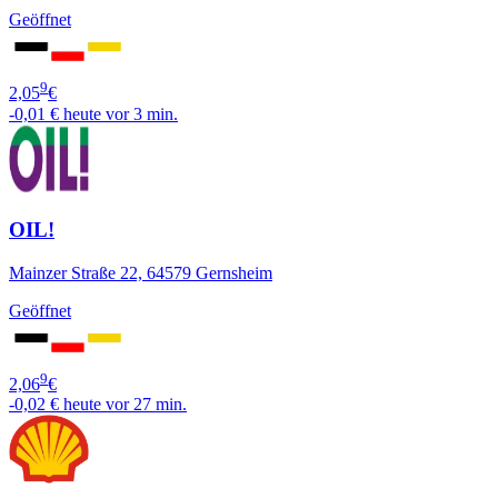
Geöffnet
9
2,05
€
-0,01 €
heute vor 3 min.
OIL!
Mainzer Straße 22, 64579 Gernsheim
Geöffnet
9
2,06
€
-0,02 €
heute vor 27 min.