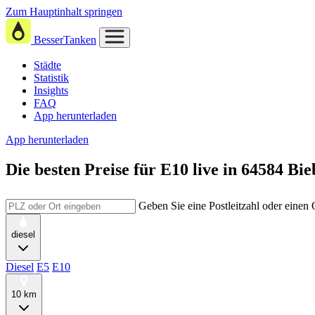
Zum Hauptinhalt springen
BesserTanken
Städte
Statistik
Insights
FAQ
App herunterladen
App herunterladen
Die besten Preise für E10
live in
64584 Bie
Geben Sie eine Postleitzahl oder einen
diesel
Diesel
E5
E10
10 km