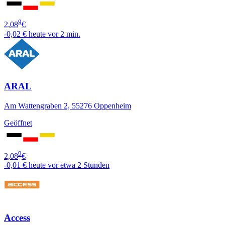
9
2,08
€
-0,02 €
heute vor 2 min.
ARAL
Am Wattengraben 2, 55276 Oppenheim
Geöffnet
9
2,08
€
-0,01 €
heute vor etwa 2 Stunden
Access