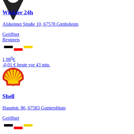
Winkler 24h
Alsheimer Straße 10, 67578 Gimbsheim
Geöffnet
Bestpreis
9
1,98
€
-0,01 €
heute vor 43 min.
Shell
Hauptstr. 86, 67583 Guntersblum
Geöffnet