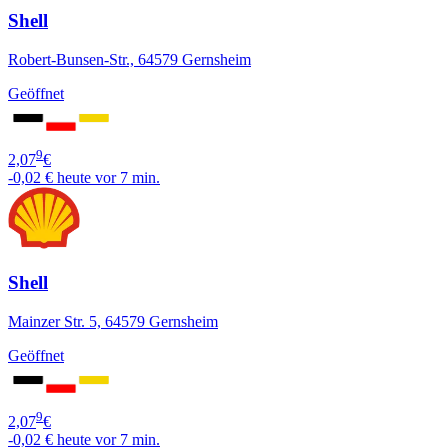
Shell
Robert-Bunsen-Str., 64579 Gernsheim
Geöffnet
9
2,07
€
-0,02 €
heute vor 7 min.
Shell
Mainzer Str. 5, 64579 Gernsheim
Geöffnet
9
2,07
€
-0,02 €
heute vor 7 min.