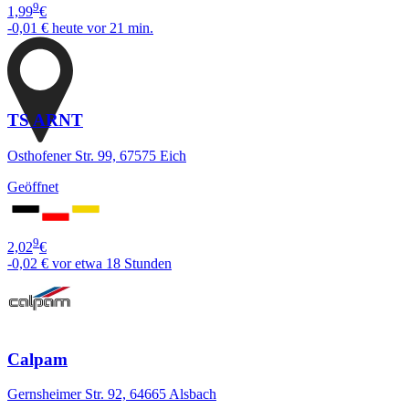
9
1,99
€
-0,01 €
heute vor 21 min.
TS ARNT
Osthofener Str. 99, 67575 Eich
Geöffnet
9
2,02
€
-0,02 €
vor etwa 18 Stunden
Calpam
Gernsheimer Str. 92, 64665 Alsbach