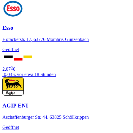
Esso
Hofackerstr. 17, 63776 Mömbris-Gunzenbach
Geöffnet
9
2,07
€
-0,03 €
vor etwa 18 Stunden
AGIP ENI
Aschaffenburger Str. 44, 63825 Schöllkrippen
Geöffnet