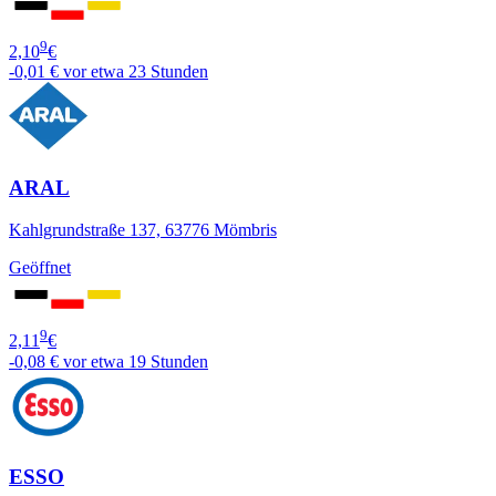
9
2,10
€
-0,01 €
vor etwa 23 Stunden
ARAL
Kahlgrundstraße 137, 63776 Mömbris
Geöffnet
9
2,11
€
-0,08 €
vor etwa 19 Stunden
ESSO