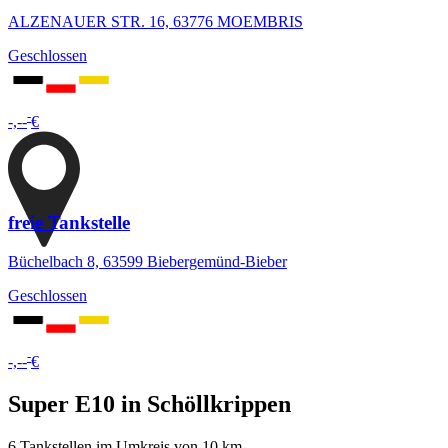
ALZENAUER STR. 16, 63776 MOEMBRIS
Geschlossen
-
-,--
€
freie Tankstelle
Büchelbach 8, 63599 Biebergemünd-Bieber
Geschlossen
-
-,--
€
Super E10 in Schöllkrippen
6 Tankstellen im Umkreis von 10 km