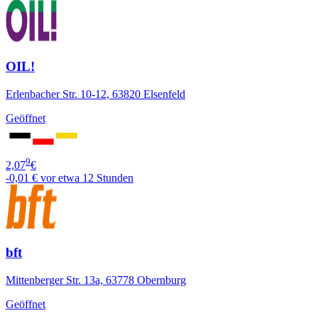
OIL!
Erlenbacher Str. 10-12, 63820 Elsenfeld
Geöffnet
9
2,07
€
-0,01 €
vor etwa 12 Stunden
bft
Mittenberger Str. 13a, 63778 Obernburg
Geöffnet