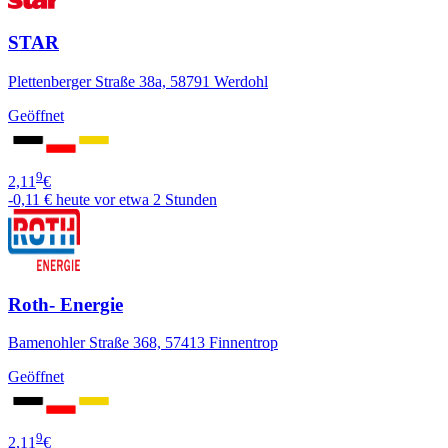
STAR
Plettenberger Straße 38a, 58791 Werdohl
Geöffnet
9
2,11
€
-0,11 €
heute vor etwa 2 Stunden
Roth- Energie
Bamenohler Straße 368, 57413 Finnentrop
Geöffnet
9
2,11
€