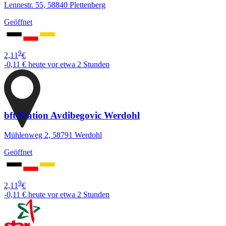
Lennestr. 55, 58840 Plettenberg
Geöffnet
9
2,11
€
-0,11 €
heute vor etwa 2 Stunden
bft-Station Avdibegovic Werdohl
Mühlenweg 2, 58791 Werdohl
Geöffnet
9
2,11
€
-0,11 €
heute vor etwa 2 Stunden