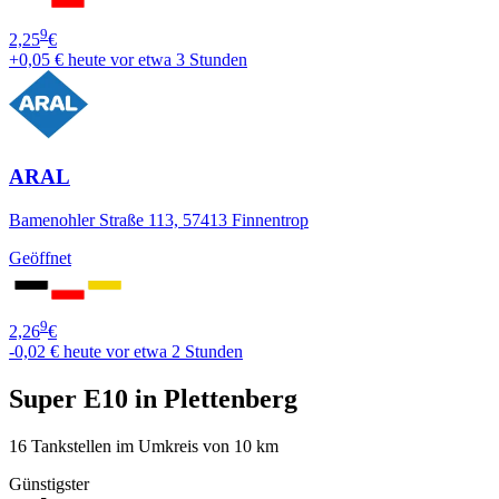
9
2,25
€
+0,05 €
heute vor etwa 3 Stunden
ARAL
Bamenohler Straße 113, 57413 Finnentrop
Geöffnet
9
2,26
€
-0,02 €
heute vor etwa 2 Stunden
Super E10 in Plettenberg
16 Tankstellen im Umkreis von 10 km
Günstigster