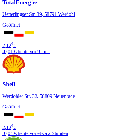
TotalEnergies
Uetterlingser Str. 39, 58791 Werdohl
Geöffnet
9
2,12
€
-0,01 €
heute vor 9 min.
Shell
Werdohler Str. 32, 58809 Neuenrade
Geöffnet
9
2,12
€
-0,04 €
heute vor etwa 2 Stunden