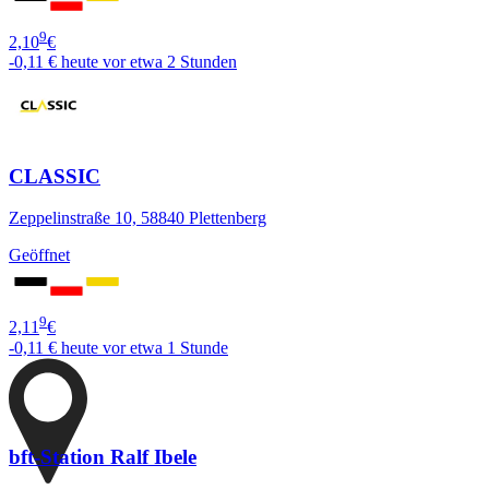
9
2,10
€
-0,11 €
heute vor etwa 2 Stunden
CLASSIC
Zeppelinstraße 10, 58840 Plettenberg
Geöffnet
9
2,11
€
-0,11 €
heute vor etwa 1 Stunde
bft-Station Ralf Ibele