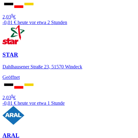
9
2,03
€
-0,01 €
heute vor etwa 2 Stunden
STAR
Dahlhausener Straße 23, 51570 Windeck
Geöffnet
9
2,03
€
-0,01 €
heute vor etwa 1 Stunde
ARAL