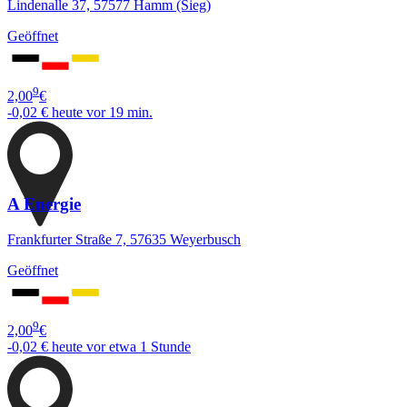
Lindenalle 37, 57577 Hamm (Sieg)
Geöffnet
9
2,00
€
-0,02 €
heute vor 19 min.
A Energie
Frankfurter Straße 7, 57635 Weyerbusch
Geöffnet
9
2,00
€
-0,02 €
heute vor etwa 1 Stunde