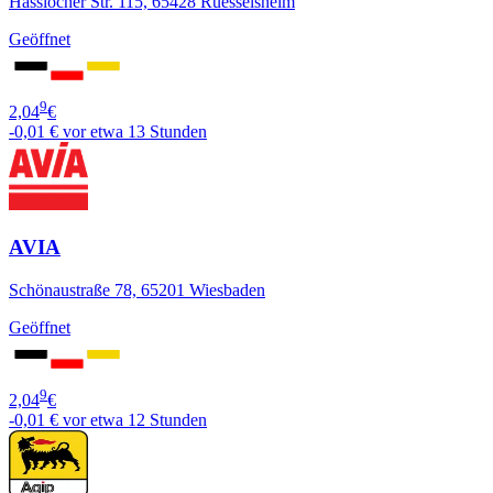
Hasslocher Str. 115, 65428 Ruesselsheim
Geöffnet
9
2,04
€
-0,01 €
vor etwa 13 Stunden
AVIA
Schönaustraße 78, 65201 Wiesbaden
Geöffnet
9
2,04
€
-0,01 €
vor etwa 12 Stunden