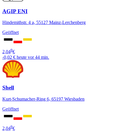
AGIP ENI
Hindemithstr. 4 a, 55127 Mainz-Lerchenberg
Geöffnet
9
2,04
€
-0,02 €
heute vor 44 min.
Shell
Kurt-Schumacher-Ring 6, 65197 Wiesbaden
Geöffnet
9
2,04
€