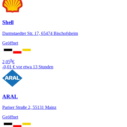
Shell
Darmstaedter Str. 17, 65474 Bischofsheim
Geöffnet
9
2,05
€
-0,01 €
vor etwa 13 Stunden
ARAL
Pariser Straße 2, 55131 Mainz
Geöffnet