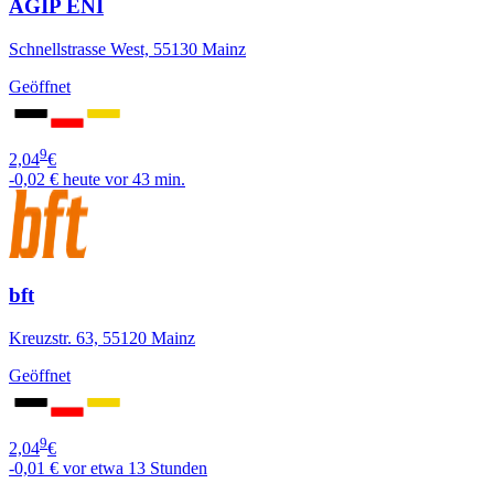
AGIP ENI
Schnellstrasse West, 55130 Mainz
Geöffnet
9
2,04
€
-0,02 €
heute vor 43 min.
bft
Kreuzstr. 63, 55120 Mainz
Geöffnet
9
2,04
€
-0,01 €
vor etwa 13 Stunden