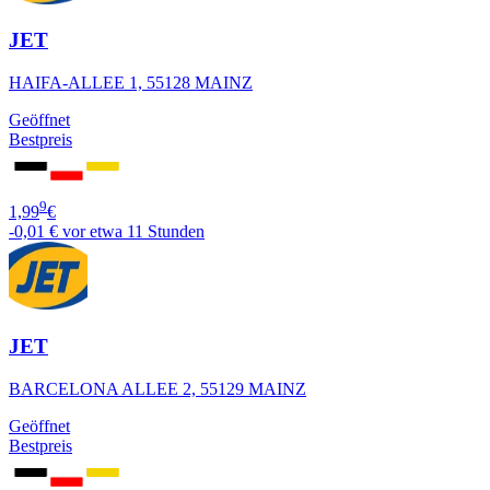
JET
HAIFA-ALLEE 1, 55128 MAINZ
Geöffnet
Bestpreis
9
1,99
€
-0,01 €
vor etwa 11 Stunden
JET
BARCELONA ALLEE 2, 55129 MAINZ
Geöffnet
Bestpreis