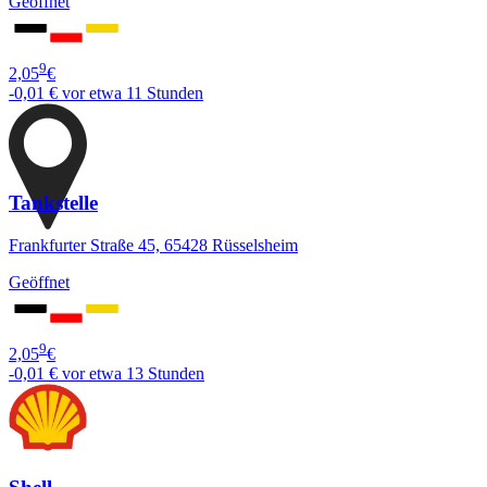
Geöffnet
9
2,05
€
-0,01 €
vor etwa 11 Stunden
Tankstelle
Frankfurter Straße 45, 65428 Rüsselsheim
Geöffnet
9
2,05
€
-0,01 €
vor etwa 13 Stunden