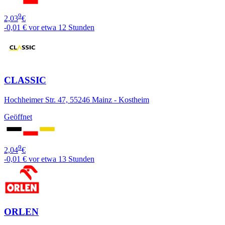
9
2,03
€
-0,01 €
vor etwa 12 Stunden
CLASSIC
Hochheimer Str. 47, 55246 Mainz - Kostheim
Geöffnet
9
2,04
€
-0,01 €
vor etwa 13 Stunden
ORLEN