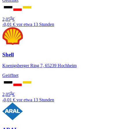
Geöffnet
9
2,05
€
-0,01 €
vor etwa 13 Stunden
Shell
Koenigsberger Ring 7, 65239 Hochheim
Geöffnet
9
2,05
€
-0,01 €
vor etwa 13 Stunden