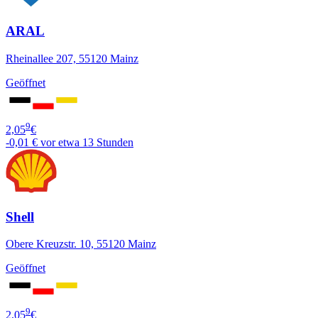
ARAL
Rheinallee 207, 55120 Mainz
Geöffnet
9
2,05
€
-0,01 €
vor etwa 13 Stunden
Shell
Obere Kreuzstr. 10, 55120 Mainz
Geöffnet
9
2,05
€