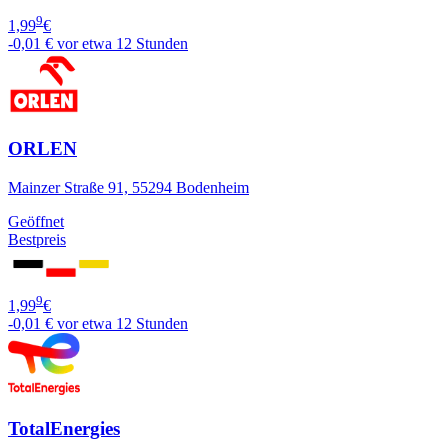
9
1,99
€
-0,01 €
vor etwa 12 Stunden
ORLEN
Mainzer Straße 91, 55294 Bodenheim
Geöffnet
Bestpreis
9
1,99
€
-0,01 €
vor etwa 12 Stunden
TotalEnergies