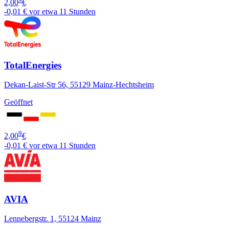
2,00
€
-0,01 €
vor etwa 11 Stunden
TotalEnergies
Dekan-Laist-Str 56, 55129 Mainz-Hechtsheim
Geöffnet
9
2,00
€
-0,01 €
vor etwa 11 Stunden
AVIA
Lennebergstr. 1, 55124 Mainz