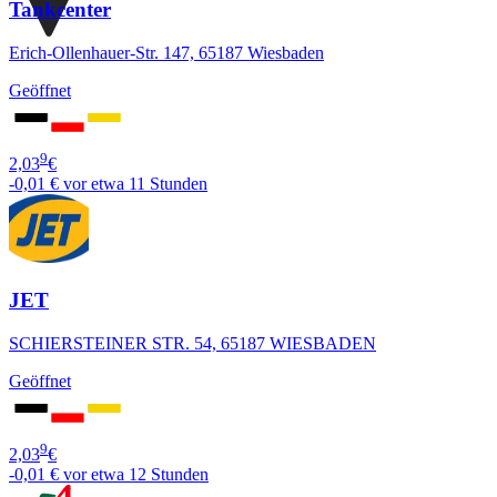
Tankcenter
Erich-Ollenhauer-Str. 147, 65187 Wiesbaden
Geöffnet
9
2,03
€
-0,01 €
vor etwa 11 Stunden
JET
SCHIERSTEINER STR. 54, 65187 WIESBADEN
Geöffnet
9
2,03
€
-0,01 €
vor etwa 12 Stunden