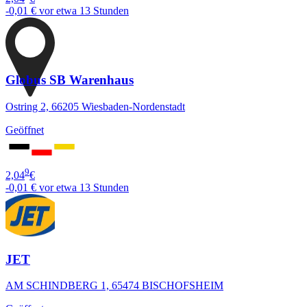
-0,01 €
vor etwa 13 Stunden
Globus SB Warenhaus
Ostring 2, 66205 Wiesbaden-Nordenstadt
Geöffnet
9
2,04
€
-0,01 €
vor etwa 13 Stunden
JET
AM SCHINDBERG 1, 65474 BISCHOFSHEIM