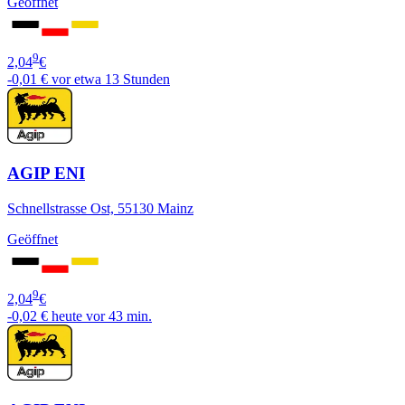
Geöffnet
9
2,04
€
-0,01 €
vor etwa 13 Stunden
AGIP ENI
Schnellstrasse Ost, 55130 Mainz
Geöffnet
9
2,04
€
-0,02 €
heute vor 43 min.