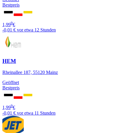
Bestpreis
9
1,99
€
-0,01 €
vor etwa 12 Stunden
HEM
Rheinallee 187, 55120 Mainz
Geöffnet
Bestpreis
9
1,99
€
-0,01 €
vor etwa 11 Stunden