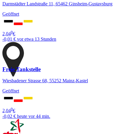
Darmstädter Landstraße 11, 65462 Ginsheim-Gustavsburg
Geöffnet
9
2,04
€
-0,01 €
vor etwa 13 Stunden
Freie Tankstelle
Wiesbadener Strasse 68, 55252 Mainz-Kastel
Geöffnet
9
2,04
€
-0,02 €
heute vor 44 min.