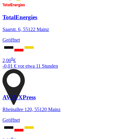
TotalEnergies
Saarstr. 6, 55122 Mainz
Geöffnet
9
2,00
€
-0,01 €
vor etwa 11 Stunden
AVIA XPress
Rheinallee 120, 55120 Mainz
Geöffnet
9