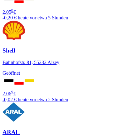
9
2,05
€
-0,20 €
heute vor etwa 5 Stunden
Shell
Bahnhofstr. 81, 55232 Alzey
Geöffnet
9
2,06
€
-0,02 €
heute vor etwa 2 Stunden
ARAL