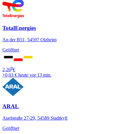
TotalEnergies
An der B51, 54597 Olzheim
Geöffnet
9
2,26
€
+0,03 €
heute vor 13 min.
ARAL
Auelstraße 27-29, 54589 Stadtkyll
Geöffnet