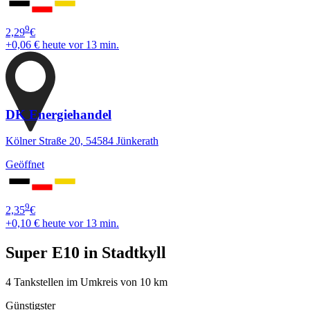
9
2,29
€
+0,06 €
heute vor 13 min.
DK Energiehandel
Kölner Straße 20, 54584 Jünkerath
Geöffnet
9
2,35
€
+0,10 €
heute vor 13 min.
Super E10 in Stadtkyll
4 Tankstellen im Umkreis von 10 km
Günstigster