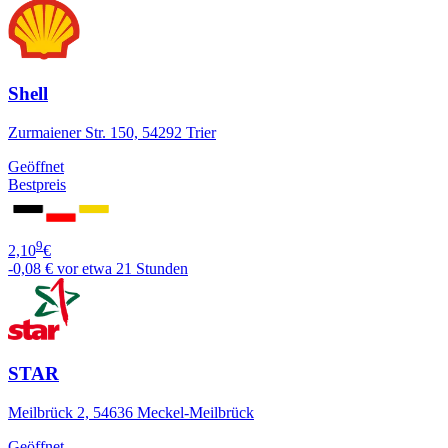
Shell
Zurmaiener Str. 150, 54292 Trier
Geöffnet
Bestpreis
9
2,10
€
-0,08 €
vor etwa 21 Stunden
STAR
Meilbrück 2, 54636 Meckel-Meilbrück
Geöffnet