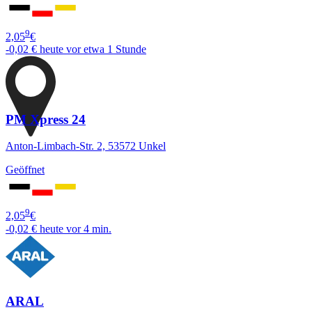
9
2,05
€
-0,02 €
heute vor etwa 1 Stunde
PM Xpress 24
Anton-Limbach-Str. 2, 53572 Unkel
Geöffnet
9
2,05
€
-0,02 €
heute vor 4 min.
ARAL