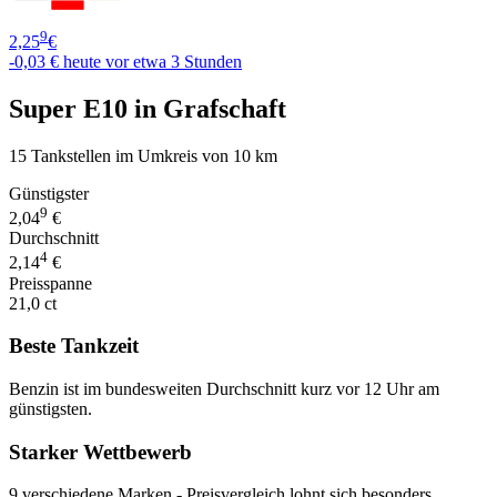
9
2,25
€
-0,03 €
heute vor etwa 3 Stunden
Super E10 in Grafschaft
15 Tankstellen im Umkreis von 10 km
Günstigster
9
2,04
€
Durchschnitt
4
2,14
€
Preisspanne
21,0 ct
Beste Tankzeit
Benzin ist im bundesweiten Durchschnitt kurz vor 12 Uhr am
günstigsten.
Starker Wettbewerb
9 verschiedene Marken - Preisvergleich lohnt sich besonders.