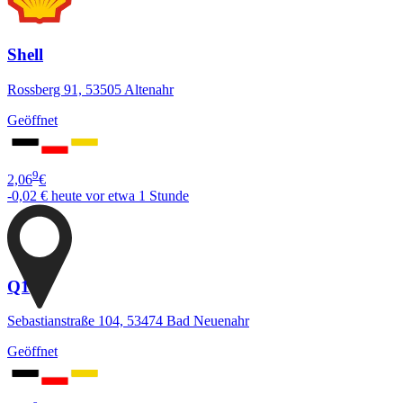
Shell
Rossberg 91, 53505 Altenahr
Geöffnet
9
2,06
€
-0,02 €
heute vor etwa 1 Stunde
Q1
Sebastianstraße 104, 53474 Bad Neuenahr
Geöffnet