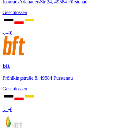
Konrad-Adenauer-Str 24, 49584 Fürstenau
Geschlossen
-
-,--
€
bft
Fröhlkingstraße 8, 49584 Fürstenau
Geschlossen
-
-,--
€