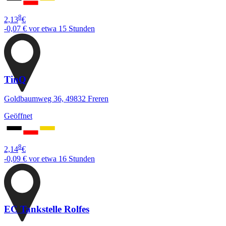
8
2,13
€
-0,07 €
vor etwa 15 Stunden
TinQ
Goldbaumweg 36, 49832 Freren
Geöffnet
8
2,14
€
-0,09 €
vor etwa 16 Stunden
EC Tankstelle Rolfes