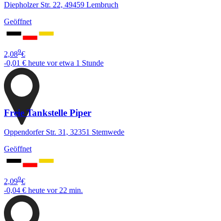
Diepholzer Str. 22, 49459 Lembruch
Geöffnet
9
2,08
€
-0,01 €
heute vor etwa 1 Stunde
Freie Tankstelle Piper
Oppendorfer Str. 31, 32351 Stemwede
Geöffnet
9
2,09
€
-0,04 €
heute vor 22 min.