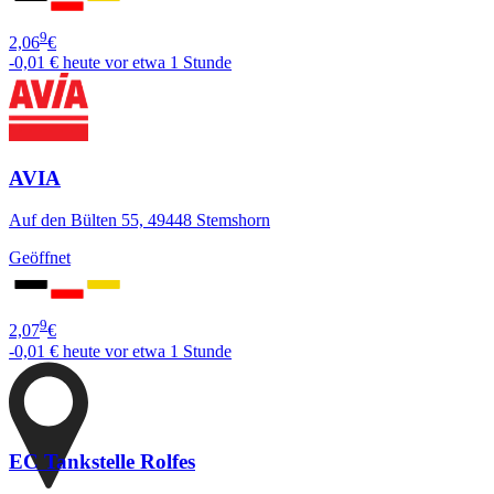
9
2,06
€
-0,01 €
heute vor etwa 1 Stunde
AVIA
Auf den Bülten 55, 49448 Stemshorn
Geöffnet
9
2,07
€
-0,01 €
heute vor etwa 1 Stunde
EC Tankstelle Rolfes