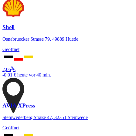
Shell
Osnabruecker Strasse 79, 49889 Huede
Geöffnet
9
2,06
€
-0,01 €
heute vor 40 min.
AVIA XPress
Stemwederberg Straße 47, 32351 Stemwede
Geöffnet