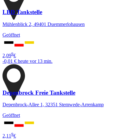
LBD Tankstelle
Mühlenblick 2, 49401 Duemmerlohausen
Geöffnet
9
2,09
€
-0,01 €
heute vor 13 min.
Depenbrock Freie Tankstelle
Depenbrock-Allee 1, 32351 Stemwede-Arrenkamp
Geöffnet
9
2,11
€