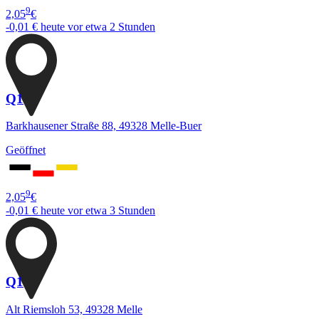
9
2,05
€
-0,01 €
heute vor etwa 2 Stunden
Q1
Barkhausener Straße 88, 49328 Melle-Buer
Geöffnet
9
2,05
€
-0,01 €
heute vor etwa 3 Stunden
Q1
Alt Riemsloh 53, 49328 Melle