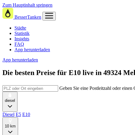
Zum Hauptinhalt springen
BesserTanken
Städte
Statistik
Insights
FAQ
App herunterladen
App herunterladen
Die besten Preise für E10
live in
49324 Mel
Geben Sie eine Postleitzahl oder einen
diesel
Diesel
E5
E10
10 km