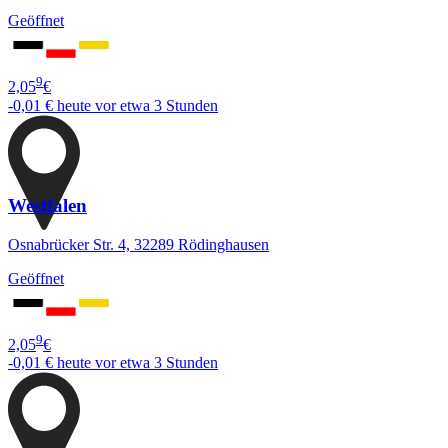
Geöffnet
9
2,05
€
-0,01 €
heute vor etwa 3 Stunden
Westfalen
Osnabrücker Str. 4, 32289 Rödinghausen
Geöffnet
9
2,05
€
-0,01 €
heute vor etwa 3 Stunden