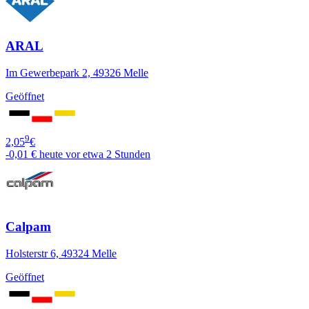
ARAL
Im Gewerbepark 2, 49326 Melle
Geöffnet
9
2,05
€
-0,01 €
heute vor etwa 2 Stunden
Calpam
Holsterstr 6, 49324 Melle
Geöffnet