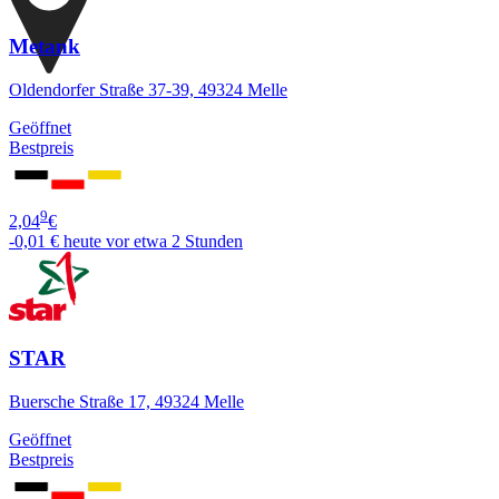
Metank
Oldendorfer Straße 37-39, 49324 Melle
Geöffnet
Bestpreis
9
2,04
€
-0,01 €
heute vor etwa 2 Stunden
STAR
Buersche Straße 17, 49324 Melle
Geöffnet
Bestpreis