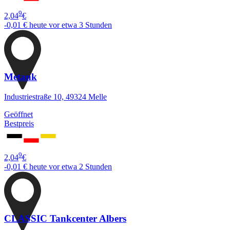
9
2,04
€
-0,01 €
heute vor etwa 3 Stunden
Metank
Industriestraße 10, 49324 Melle
Geöffnet
Bestpreis
9
2,04
€
-0,01 €
heute vor etwa 2 Stunden
CLASSIC Tankcenter Albers