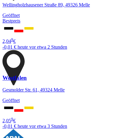
Wellingholzhausener Straße 89, 49326 Melle
Geöffnet
Bestpreis
9
2,04
€
-0,01 €
heute vor etwa 2 Stunden
Westfalen
Gesmolder Str. 61, 49324 Melle
Geöffnet
9
2,05
€
-0,01 €
heute vor etwa 3 Stunden