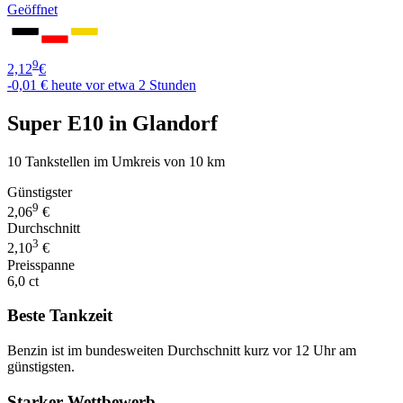
Geöffnet
9
2,12
€
-0,01 €
heute vor etwa 2 Stunden
Super E10 in Glandorf
10 Tankstellen im Umkreis von 10 km
Günstigster
9
2,06
€
Durchschnitt
3
2,10
€
Preisspanne
6,0 ct
Beste Tankzeit
Benzin ist im bundesweiten Durchschnitt kurz vor 12 Uhr am
günstigsten.
Starker Wettbewerb