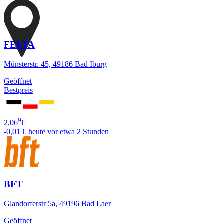
FELTA
Münsterstr. 45, 49186 Bad Iburg
Geöffnet
Bestpreis
9
2,06
€
-0,01 €
heute vor etwa 2 Stunden
BFT
Glandorferstr 5a, 49196 Bad Laer
Geöffnet