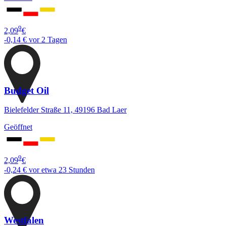
9
2,09
€
-0,14 €
vor 2 Tagen
Budget Oil
Bielefelder Straße 11, 49196 Bad Laer
Geöffnet
9
2,09
€
-0,24 €
vor etwa 23 Stunden
Westfalen