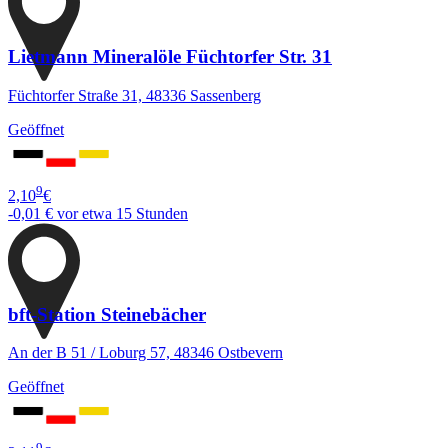
Lietmann Mineralöle Füchtorfer Str. 31
Füchtorfer Straße 31, 48336 Sassenberg
Geöffnet
9
2,10
€
-0,01 €
vor etwa 15 Stunden
bft-Station Steinebächer
An der B 51 / Loburg 57, 48346 Ostbevern
Geöffnet
9