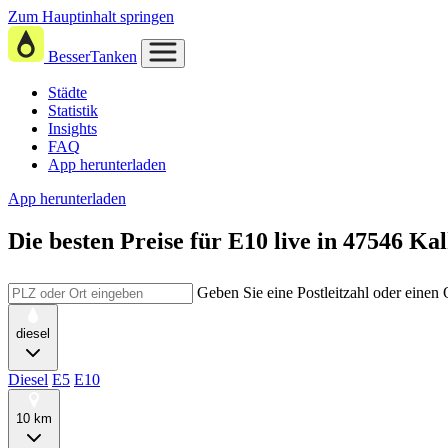
Zum Hauptinhalt springen
BesserTanken
Städte
Statistik
Insights
FAQ
App herunterladen
App herunterladen
Die besten Preise für E10
live in
47546 Kal
Geben Sie eine Postleitzahl oder einen
diesel
Diesel
E5
E10
10 km