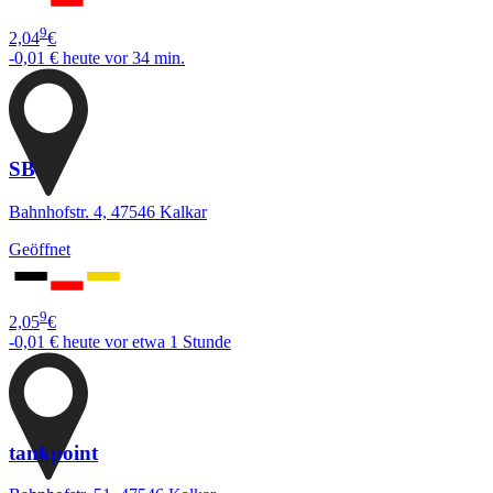
9
2,04
€
-0,01 €
heute vor 34 min.
SB
Bahnhofstr. 4, 47546 Kalkar
Geöffnet
9
2,05
€
-0,01 €
heute vor etwa 1 Stunde
tankpoint