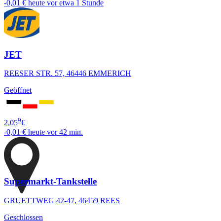
-0,01 €
heute vor etwa 1 Stunde
JET
REESER STR. 57, 46446 EMMERICH
Geöffnet
9
2,05
€
-0,01 €
heute vor 42 min.
Supermarkt-Tankstelle
GRUETTWEG 42-47, 46459 REES
Geschlossen