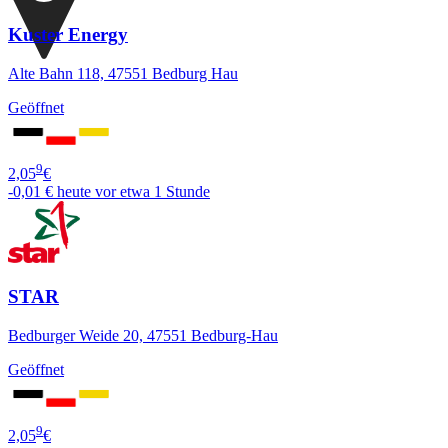
Kuster Energy
Alte Bahn 118, 47551 Bedburg Hau
Geöffnet
9
2,05
€
-0,01 €
heute vor etwa 1 Stunde
STAR
Bedburger Weide 20, 47551 Bedburg-Hau
Geöffnet
9
2,05
€