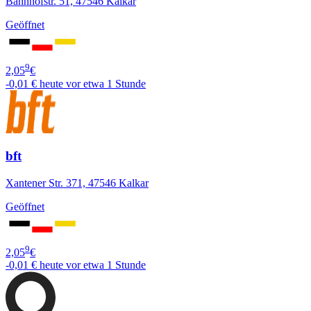
Bahnhofstr. 51, 47546 Kalkar
Geöffnet
9
2,05
€
-0,01 €
heute vor etwa 1 Stunde
bft
Xantener Str. 371, 47546 Kalkar
Geöffnet
9
2,05
€
-0,01 €
heute vor etwa 1 Stunde