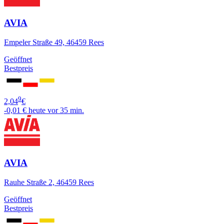
AVIA
Empeler Straße 49, 46459 Rees
Geöffnet
Bestpreis
9
2,04
€
-0,01 €
heute vor 35 min.
AVIA
Rauhe Straße 2, 46459 Rees
Geöffnet
Bestpreis