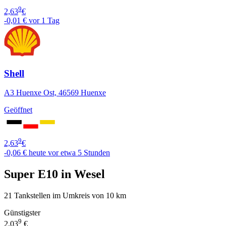
9
2,63
€
-0,01 €
vor 1 Tag
Shell
A3 Huenxe Ost, 46569 Huenxe
Geöffnet
9
2,63
€
-0,06 €
heute vor etwa 5 Stunden
Super E10 in Wesel
21 Tankstellen im Umkreis von 10 km
Günstigster
9
2,03
€