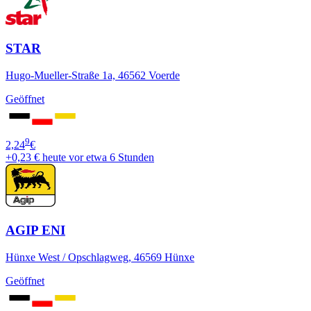
STAR
Hugo-Mueller-Straße 1a, 46562 Voerde
Geöffnet
9
2,24
€
+0,23 €
heute vor etwa 6 Stunden
AGIP ENI
Hünxe West / Opschlagweg, 46569 Hünxe
Geöffnet