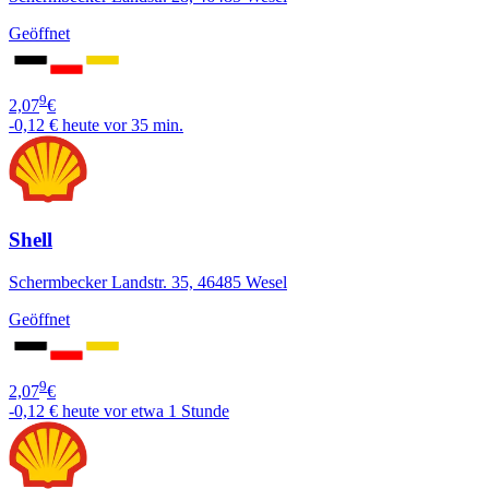
Geöffnet
9
2,07
€
-0,12 €
heute vor 35 min.
Shell
Schermbecker Landstr. 35, 46485 Wesel
Geöffnet
9
2,07
€
-0,12 €
heute vor etwa 1 Stunde