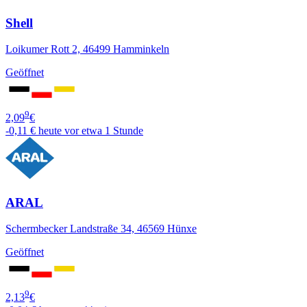
Shell
Loikumer Rott 2, 46499 Hamminkeln
Geöffnet
9
2,09
€
-0,11 €
heute vor etwa 1 Stunde
ARAL
Schermbecker Landstraße 34, 46569 Hünxe
Geöffnet
9
2,13
€