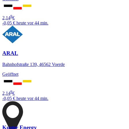
9
2,14
€
-0,05 €
heute vor 44 min.
ARAL
Bahnhofstraße 139, 46562 Voerde
Geöffnet
9
2,14
€
-0,05 €
heute vor 44 min.
Kuster Energy