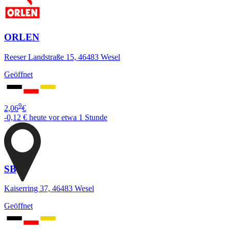
ORLEN
Reeser Landstraße 15, 46483 Wesel
Geöffnet
9
2,06
€
-0,12 €
heute vor etwa 1 Stunde
SB
Kaiserring 37, 46483 Wesel
Geöffnet