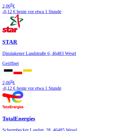
9
2,06
€
-0,12 €
heute vor etwa 1 Stunde
STAR
Dinslakener Landstraße 6, 46483 Wesel
Geöffnet
9
2,06
€
-0,12 €
heute vor etwa 1 Stunde
TotalEnergies
Schermbecker Landstr. 28, 46485 Wesel