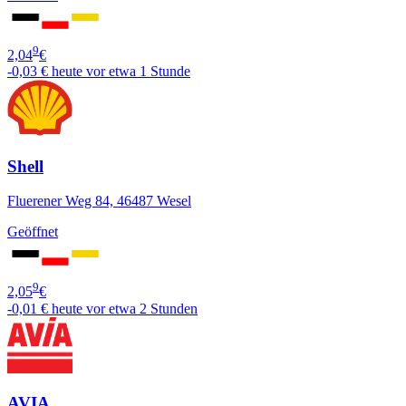
9
2,04
€
-0,03 €
heute vor etwa 1 Stunde
Shell
Fluerener Weg 84, 46487 Wesel
Geöffnet
9
2,05
€
-0,01 €
heute vor etwa 2 Stunden
AVIA