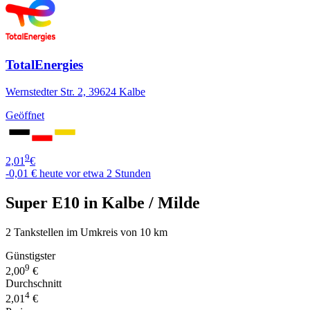
TotalEnergies
Wernstedter Str. 2, 39624 Kalbe
Geöffnet
9
2,01
€
-0,01 €
heute vor etwa 2 Stunden
Super E10 in Kalbe / Milde
2 Tankstellen im Umkreis von 10 km
Günstigster
9
2,00
€
Durchschnitt
4
2,01
€