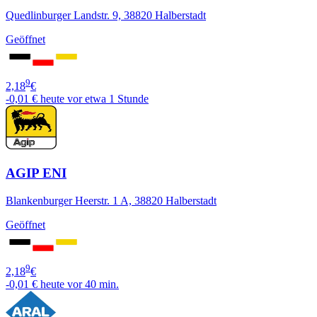
Quedlinburger Landstr. 9, 38820 Halberstadt
Geöffnet
9
2,18
€
-0,01 €
heute vor etwa 1 Stunde
AGIP ENI
Blankenburger Heerstr. 1 A, 38820 Halberstadt
Geöffnet
9
2,18
€
-0,01 €
heute vor 40 min.