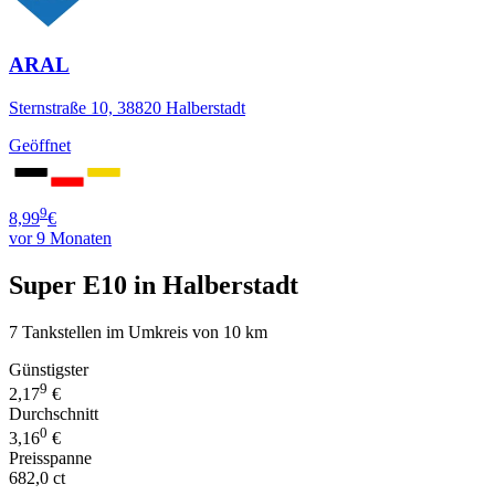
ARAL
Sternstraße 10, 38820 Halberstadt
Geöffnet
9
8,99
€
vor 9 Monaten
Super E10 in Halberstadt
7 Tankstellen im Umkreis von 10 km
Günstigster
9
2,17
€
Durchschnitt
0
3,16
€
Preisspanne
682,0 ct