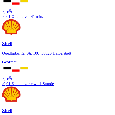
9
2,18
€
-0,01 €
heute vor 41 min.
Shell
Quedlinburger Str. 100, 38820 Halberstadt
Geöffnet
9
2,18
€
-0,01 €
heute vor etwa 1 Stunde
Shell