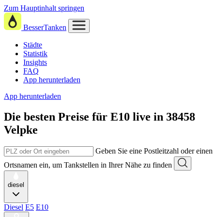
Zum Hauptinhalt springen
BesserTanken
Städte
Statistik
Insights
FAQ
App herunterladen
App herunterladen
Die besten Preise für E10
live in
38458
Velpke
Geben Sie eine Postleitzahl oder einen
Ortsnamen ein, um Tankstellen in Ihrer Nähe zu finden
diesel
Diesel
E5
E10