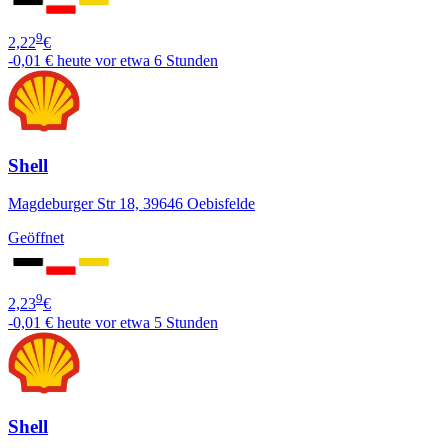
9
2,22
€
-0,01 €
heute vor etwa 6 Stunden
Shell
Magdeburger Str 18, 39646 Oebisfelde
Geöffnet
9
2,23
€
-0,01 €
heute vor etwa 5 Stunden
Shell