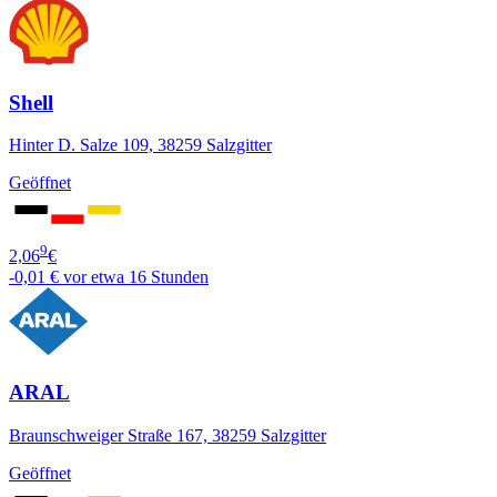
Shell
Hinter D. Salze 109, 38259 Salzgitter
Geöffnet
9
2,06
€
-0,01 €
vor etwa 16 Stunden
ARAL
Braunschweiger Straße 167, 38259 Salzgitter
Geöffnet