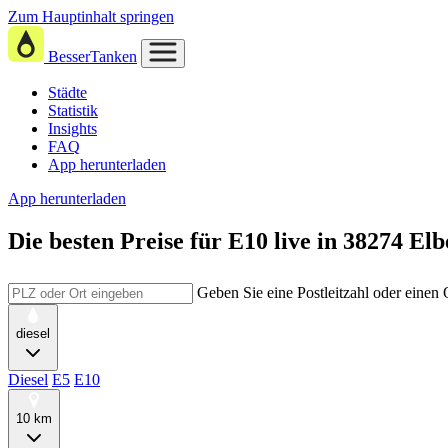
Zum Hauptinhalt springen
BesserTanken
Städte
Statistik
Insights
FAQ
App herunterladen
App herunterladen
Die besten Preise für E10
live in
38274 Elb
Geben Sie eine Postleitzahl oder einen
diesel
Diesel
E5
E10
10 km