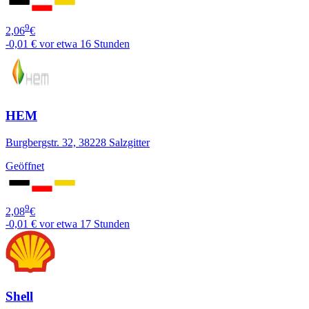
9
2,06
€
-0,01 €
vor etwa 16 Stunden
HEM
Burgbergstr. 32, 38228 Salzgitter
Geöffnet
9
2,08
€
-0,01 €
vor etwa 17 Stunden
Shell