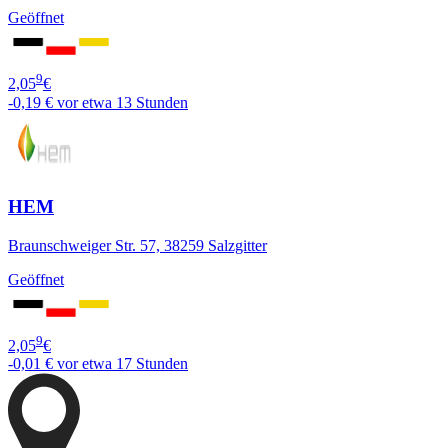
Geöffnet
9
2,05
€
-0,19 €
vor etwa 13 Stunden
HEM
Braunschweiger Str. 57, 38259 Salzgitter
Geöffnet
9
2,05
€
-0,01 €
vor etwa 17 Stunden