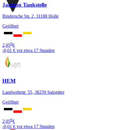
Jantzon Tankstelle
Bindersche Str. 2, 31188 Holle
Geöffnet
9
2,05
€
-0,01 €
vor etwa 17 Stunden
HEM
Landwehrstr. 55, 38259 Salzgitter
Geöffnet
9
2,05
€
-0,01 €
vor etwa 17 Stunden