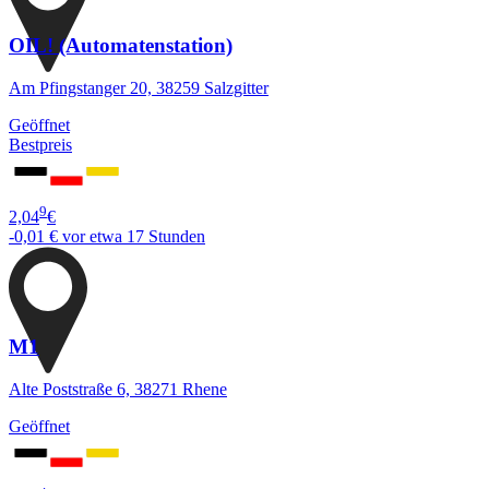
OIL! (Automatenstation)
Am Pfingstanger 20, 38259 Salzgitter
Geöffnet
Bestpreis
9
2,04
€
-0,01 €
vor etwa 17 Stunden
M1
Alte Poststraße 6, 38271 Rhene
Geöffnet