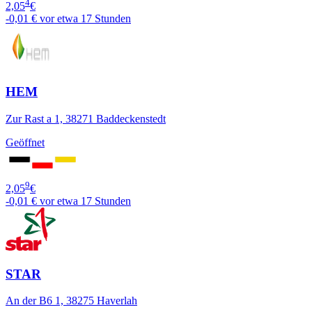
4
2,05
€
-0,01 €
vor etwa 17 Stunden
HEM
Zur Rast a 1, 38271 Baddeckenstedt
Geöffnet
9
2,05
€
-0,01 €
vor etwa 17 Stunden
STAR
An der B6 1, 38275 Haverlah