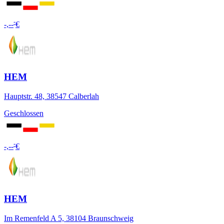
-
-,--
€
HEM
Hauptstr. 48, 38547 Calberlah
Geschlossen
-
-,--
€
HEM
Im Remenfeld A 5, 38104 Braunschweig