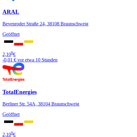
ARAL
Bevenroder Straße 24, 38108 Braunschweig
Geöffnet
9
2,10
€
-0,01 €
vor etwa 10 Stunden
TotalEnergies
Berliner Str. 54A, 38104 Braunschweig
Geöffnet
9
2,10
€