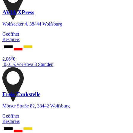
AVIA XPress
Wolfsacker 4, 38444 Wolfsburg
Geöffnet
Bestpreis
9
2,06
€
-0,01 €
vor etwa 8 Stunden
Freie Tankstelle
Mörser Straße 82, 38442 Wolfsburg
Geöffnet
Bestpreis