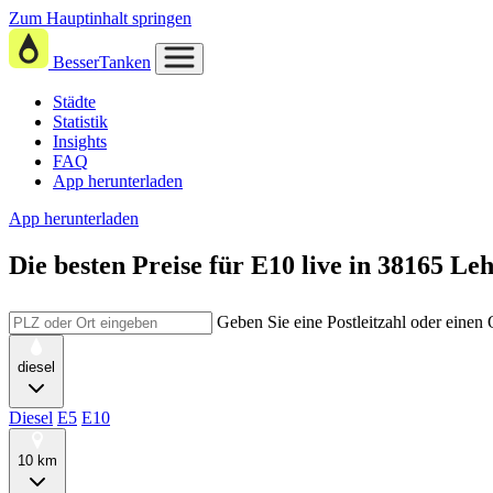
Zum Hauptinhalt springen
BesserTanken
Städte
Statistik
Insights
FAQ
App herunterladen
App herunterladen
Die besten Preise für E10
live in
38165 Leh
Geben Sie eine Postleitzahl oder einen
diesel
Diesel
E5
E10
10 km