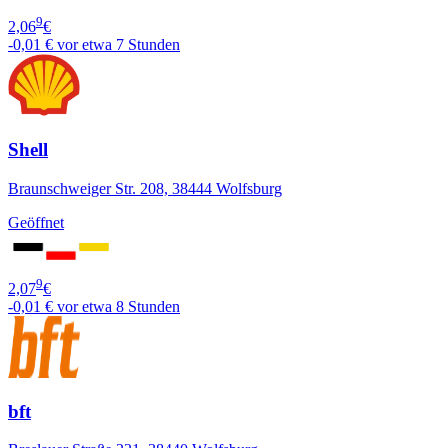
9
2,06
€
-0,01 €
vor etwa 7 Stunden
Shell
Braunschweiger Str. 208, 38444 Wolfsburg
Geöffnet
9
2,07
€
-0,01 €
vor etwa 8 Stunden
bft