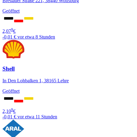
Breslauer Straße 221, 38440 Wolfsburg
Geöffnet
9
2,07
€
-0,01 €
vor etwa 8 Stunden
Shell
In Den Lohbalken 1, 38165 Lehre
Geöffnet
9
2,10
€
-0,01 €
vor etwa 11 Stunden