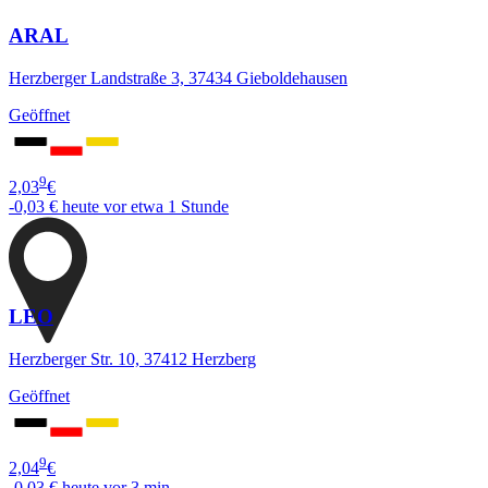
ARAL
Herzberger Landstraße 3, 37434 Gieboldehausen
Geöffnet
9
2,03
€
-0,03 €
heute vor etwa 1 Stunde
LEO
Herzberger Str. 10, 37412 Herzberg
Geöffnet
9
2,04
€
-0,03 €
heute vor 3 min.