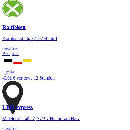
Raiffeisen
Kornhausstr. 6, 37197 Hattorf
Geöffnet
Bestpreis
9
2,02
€
-0,01 €
vor etwa 12 Stunden
LEO express
Mitteldorfstraße 7, 37197 Hattorf am Harz
Geöffnet