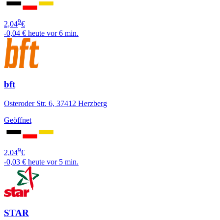
9
2,04
€
-0,04 €
heute vor 6 min.
bft
Osteroder Str. 6, 37412 Herzberg
Geöffnet
9
2,04
€
-0,03 €
heute vor 5 min.
STAR