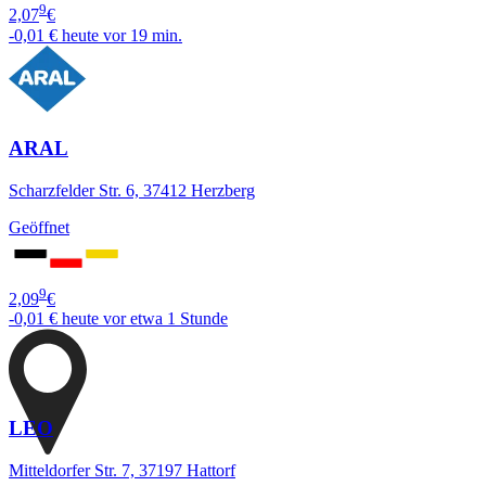
9
2,07
€
-0,01 €
heute vor 19 min.
ARAL
Scharzfelder Str. 6, 37412 Herzberg
Geöffnet
9
2,09
€
-0,01 €
heute vor etwa 1 Stunde
LEO
Mitteldorfer Str. 7, 37197 Hattorf