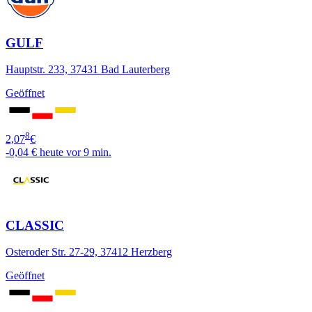
GULF
Hauptstr. 233, 37431 Bad Lauterberg
Geöffnet
8
2,07
€
-0,04 €
heute vor 9 min.
CLASSIC
Osteroder Str. 27-29, 37412 Herzberg
Geöffnet